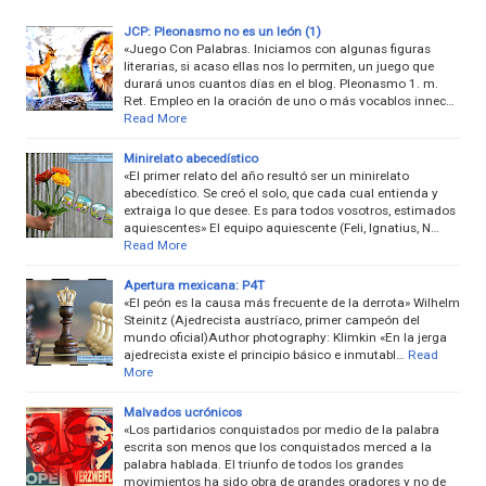
JCP: Pleonasmo no es un león (1)
«Juego Con Palabras. Iniciamos con algunas figuras
literarias, si acaso ellas nos lo permiten, un juego que
durará unos cuantos días en el blog. Pleonasmo 1. m.
Ret. Empleo en la oración de uno o más vocablos innec…
Read More
Minirelato abecedístico
«El primer relato del año resultó ser un minirelato
abecedístico. Se creó el solo, que cada cual entienda y
extraiga lo que desee. Es para todos vosotros, estimados
aquiescentes» El equipo aquiescente (Feli, Ignatius, N…
Read More
Apertura mexicana: P4T
«El peón es la causa más frecuente de la derrota» Wilhelm
Steinitz (Ajedrecista austríaco, primer campeón del
mundo oficial)Author photography: Klimkin «En la jerga
ajedrecista existe el principio básico e inmutabl…
Read
More
Malvados ucrónicos
«Los partidarios conquistados por medio de la palabra
escrita son menos que los conquistados merced a la
palabra hablada. El triunfo de todos los grandes
movimientos ha sido obra de grandes oradores y no de