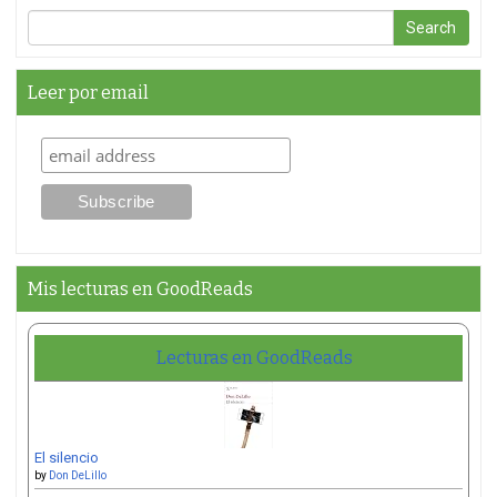
Leer por email
Mis lecturas en GoodReads
Lecturas en GoodReads
El silencio
by
Don DeLillo