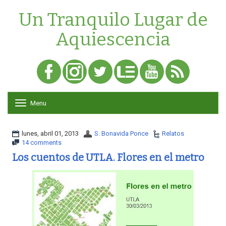
Un Tranquilo Lugar de
Aquiescencia
Menu
T
o
g
g
lunes, abril 01, 2013
S. Bonavida Ponce
Relatos
l
14 comments
e
Los cuentos de UTLA. Flores en el metro
n
a
v
i
g
a
t
i