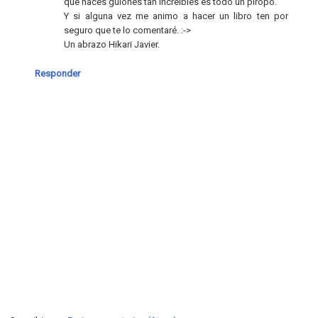
que haces guiones tan increibles es todo un piropo.
Y si alguna vez me animo a hacer un libro ten por
seguro que te lo comentaré. :->
Un abrazo Hikari Javier.
Responder