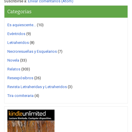
Suscribirse a:
Enviar comentarios (Atom)
Categorias
Es aquiescente...
(10)
Evéntridos
(9)
Letraheridos
(8)
Necroresueñas y Esquelarios
(7)
Novela
(33)
Relatos
(303)
Resexpósibros
(26)
Revista Letraheridas y Letraheridos
(3)
Tira comiteraria
(4)