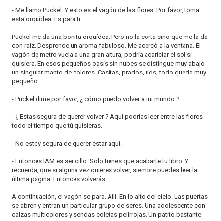
- Me llamo Puckel. Y esto es el vagón de las flores. Por favor, toma
esta orquídea. Es para ti.
Puckel me da una bonita orquídea. Pero no la corta sino que me la da
con raíz. Desprende un aroma fabuloso. Me acercó a la ventana. El
vagón de metro vuela a una gran altura, podría acariciar el sol si
quisiera. En esos pequeños oasis sin nubes se distingue muy abajo
un singular manto de colores. Casitas, prados, ríos, todo queda muy
pequeño.
- Puckel dime por favor, ¿ cómo puedo volver a mi mundo ?
- ¿ Estas segura de querer volver ? Aquí podrías leer entre las flores
todo el tiempo que tú quisieras.
- No estoy segura de querer estar aquí.
- Entonces IAM es sencillo. Solo tienes que acabarte tu libro. Y
recuerda, que si alguna vez quieres volver, siempre puedes leer la
última página. Entonces volverás.
A continuación, el vagón se para. Allí. En lo alto del cielo. Las puertas
se abren y entran un particular grupo de seres. Una adolescente con
calzas multicolores y sendas coletas pelirrojas. Un patito bastante