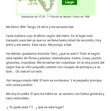
o
n
Aportación de UTLA : 7ª Edición de Relatos Cortos de TMB
Me llamo IAM. Tengo 24 años y me encanta leer.
Cada mañana cojo el último vagón del metro. Es el lugar más
tranquilo para leer ya que no se llena hasta mitad de recorrido. Hoy
entro y me siento. Esta vacío. Me pongo a leer.
He debido quedarme dormida. Pero, ¿qué es esto? Todo el vagón
está repleto de flores y plantas. Hierbabuena, menta, rosas, jazmín,
girasoles, orquídeas. Me encantan las orquídeas. En la otra punta del
vagón hay un niño pequeño vestido con ropajes de príncipe y a su
lado… Oh cielos!! Un león.
-No tengas miedo IAM. El león es inofensivo. Y el pequeño príncipe
sólo anda perdido.
Me doy la vuelta. El que me habla es un enanito con barba grisácea y
nariz redondeta.
-¿ Tú quién eres ? Y… ¿ qué es este lugar?