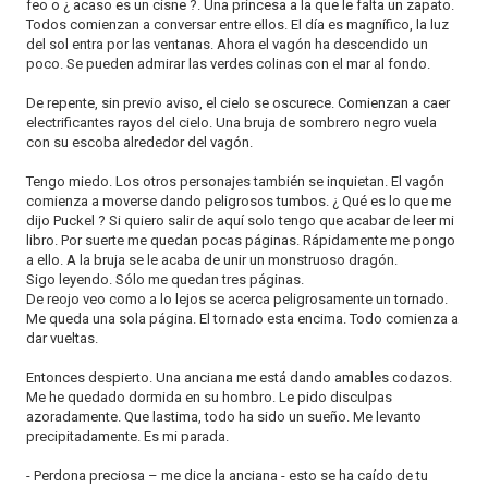
feo o ¿ acaso es un cisne ?. Una princesa a la que le falta un zapato.
Todos comienzan a conversar entre ellos. El día es magnífico, la luz
del sol entra por las ventanas. Ahora el vagón ha descendido un
poco. Se pueden admirar las verdes colinas con el mar al fondo.
De repente, sin previo aviso, el cielo se oscurece. Comienzan a caer
electrificantes rayos del cielo. Una bruja de sombrero negro vuela
con su escoba alrededor del vagón.
Tengo miedo. Los otros personajes también se inquietan. El vagón
comienza a moverse dando peligrosos tumbos. ¿ Qué es lo que me
dijo Puckel ? Si quiero salir de aquí solo tengo que acabar de leer mi
libro. Por suerte me quedan pocas páginas. Rápidamente me pongo
a ello. A la bruja se le acaba de unir un monstruoso dragón.
Sigo leyendo. Sólo me quedan tres páginas.
De reojo veo como a lo lejos se acerca peligrosamente un tornado.
Me queda una sola página. El tornado esta encima. Todo comienza a
dar vueltas.
Entonces despierto. Una anciana me está dando amables codazos.
Me he quedado dormida en su hombro. Le pido disculpas
azoradamente. Que lastima, todo ha sido un sueño. Me levanto
precipitadamente. Es mi parada.
- Perdona preciosa – me dice la anciana - esto se ha caído de tu