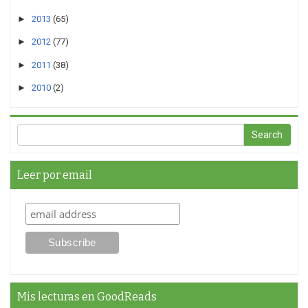
►
2013
(65)
►
2012
(77)
►
2011
(38)
►
2010
(2)
Leer por email
Mis lecturas en GoodReads