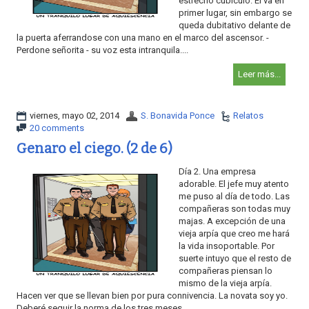
estrecho cubículo. El va en
primer lugar, sin embargo se
queda dubitativo delante de
la puerta aferrandose con una mano en el marco del ascensor. -
Perdone señorita - su voz esta intranquila....
Leer más...
viernes, mayo 02, 2014
S. Bonavida Ponce
Relatos
20 comments
Genaro el ciego. (2 de 6)
Día 2. Una empresa
adorable. El jefe muy atento
me puso al día de todo. Las
compañeras son todas muy
majas. A excepción de una
vieja arpía que creo me hará
la vida insoportable. Por
suerte intuyo que el resto de
compañeras piensan lo
mismo de la vieja arpía.
Hacen ver que se llevan bien por pura connivencia. La novata soy yo.
Deberé seguir la norma de los tres meses....