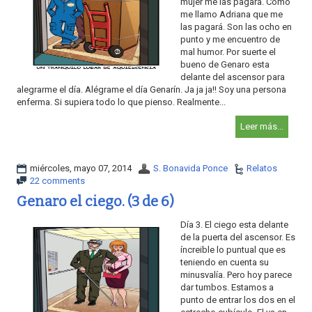
mujer me las pagará. Como
me llamo Adriana que me
las pagará. Son las ocho en
punto y me encuentro de
mal humor. Por suerte el
bueno de Genaro esta
delante del ascensor para
alegrarme el día. Alégrame el día Genarín. Ja ja ja!! Soy una persona
enferma. Si supiera todo lo que pienso. Realmente...
Leer más...
miércoles, mayo 07, 2014
S. Bonavida Ponce
Relatos
22 comments
Genaro el ciego. (3 de 6)
Día 3. El ciego esta delante
de la puerta del ascensor. Es
íncreible lo puntual que es
teniendo en cuenta su
minusvalía. Pero hoy parece
dar tumbos. Estamos a
punto de entrar los dos en el