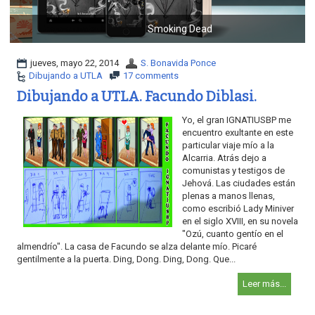
o
n
Smoking Dead
jueves, mayo 22, 2014
S. Bonavida Ponce
Dibujando a UTLA
17 comments
Dibujando a UTLA. Facundo Diblasi.
Yo, el gran IGNATIUSBP me
encuentro exultante en este
particular viaje mío a la
Alcarria. Atrás dejo a
comunistas y testigos de
Jehová. Las ciudades están
plenas a manos llenas,
como escribió Lady Miniver
en el siglo XVIII, en su novela
"Ozú, cuanto gentío en el
almendrío". La casa de Facundo se alza delante mío. Picaré
gentilmente a la puerta. Ding, Dong. Ding, Dong. Que...
Leer más...