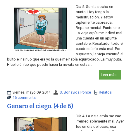
Día 5. Son las ocho en
punto. Hoy tengo la
menstruación. Y estoy
triplemente cabreada.
Repaso mental. Punto uno.
La vieja arpía me indicó mal
una cuenta en un apunte
contable. Resultado, todo el
cuadre diario esta mal. Por
supuesto, la vieja escurrió el
bulto e insinuó que era yo la que me había equivocado. La muy puta.
Hice lo único que puede hacer la novata en estas...
Leer más...
viernes, mayo 09, 2014
S. Bonavida Ponce
Relatos
16 comments
Genaro el ciego. (4 de 6)
Día 4. La vieja arpía me cae
irremediablemente mal. Ayer
fue un día de locos, esa