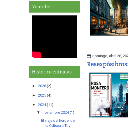
Youtube
domingo, abril 28, 20
Resexpósibros:
Histórico entradas
►
2026
(2)
►
2025
(4)
▼
2024
(11)
▼
noviembre 2024
(1)
El viaje del héroe: de
la Odisea a Toy