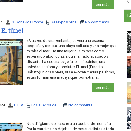
Leer más...
L
24
S. Bonavida Ponce
Resexpósibros
No comments
*I
 El túnel
«A través de una ventanita, se veía una escena
pequeña y remota: una playa solitaria y una mujer que
miraba el mar. Era una mujer que miraba como
esperando algo, quizá algún llamado apagado y
distante. La escena sugería, en mi opinión, una
soledad ansiosa y absoluta».El túnel (Ernesto
Sábato)En ocasiones, si se evocan ciertas palabras,
estas forman una madeja que, por extraña...
Leer más...
024
UTLA
Los sueños de ...
No comments
Nos dirigíamos en coche a un pueblo de montaña.
Por la carretera no dejaban de pasar ciclistas a toda