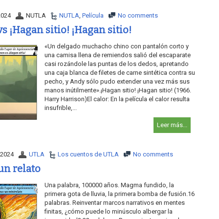
2024
NUTLA
NUTLA
,
Película
No comments
s ¡Hagan sitio! ¡Hagan sitio!
«Un delgado muchacho chino con pantalón corto y
una camisa llena de remiendos salió del escaparate
casi rozándole las puntas de los dedos, apretando
una caja blanca de filetes de carne sintética contra su
pecho, y Andy sólo pudo extender una vez más sus
manos inútilmente».¡Hagan sitio! ¡Hagan sitio! (1966.
Harry Harrison)El calor: En la película el calor resulta
insufrible,...
Leer más...
 2024
UTLA
Los cuentos de UTLA
No comments
un relato
Una palabra, 100000 años. Magma fundido, la
primera gota de lluvia, la primera bomba de fusión.16
palabras. Reinventar marcos narrativos en mentes
finitas, ¿cómo puede lo minúsculo albergar la