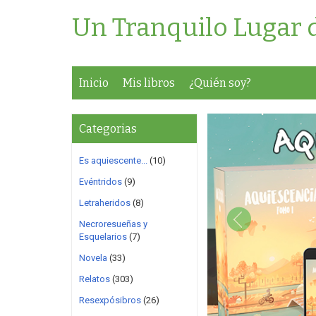
Un Tranquilo Lugar 
Inicio
Mis libros
¿Quién soy?
Categorias
Es aquiescente...
(10)
Evéntridos
(9)
Letraheridos
(8)
Necroresueñas y
Esquelarios
(7)
Novela
(33)
Relatos
(303)
Resexpósibros
(26)