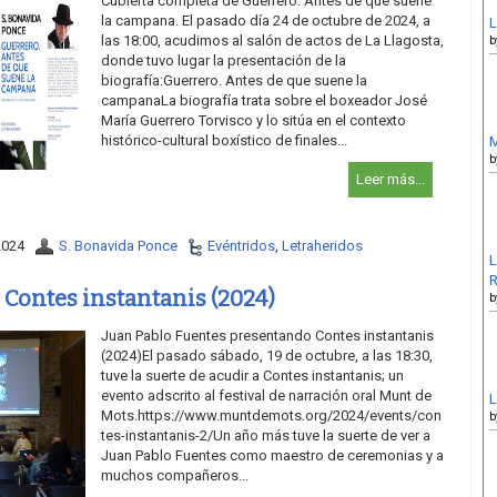
Cubierta completa de Guerrero. Antes de que suene
la campana. El pasado día 24 de octubre de 2024, a
L
las 18:00, acudimos al salón de actos de La Llagosta,
b
donde tuvo lugar la presentación de la
biografía:Guerrero. Antes de que suene la
campanaLa biografía trata sobre el boxeador José
María Guerrero Torvisco y lo sitúa en el contexto
histórico-cultural boxístico de finales...
M
b
Leer más...
2024
S. Bonavida Ponce
Evéntridos
,
Letraheridos
L
R
 Contes instantanis (2024)
b
Juan Pablo Fuentes presentando Contes instantanis
(2024)El pasado sábado, 19 de octubre, a las 18:30,
tuve la suerte de acudir a Contes instantanis; un
evento adscrito al festival de narración oral Munt de
L
Mots.https://www.muntdemots.org/2024/events/con
b
tes-instantanis-2/Un año más tuve la suerte de ver a
Juan Pablo Fuentes como maestro de ceremonias y a
muchos compañeros...