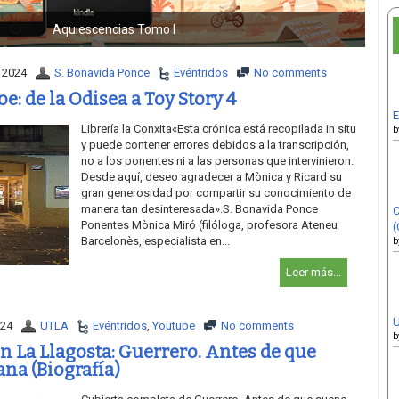
Smoking Dead
 2024
S. Bonavida Ponce
Evéntridos
No comments
oe: de la Odisea a Toy Story 4
E
Librería la Conxita«Esta crónica está recopilada in situ
b
y puede contener errores debidos a la transcripción,
no a los ponentes ni a las personas que intervinieron.
Desde aquí, deseo agradecer a Mònica y Ricard su
gran generosidad por compartir su conocimiento de
manera tan desinteresada».S. Bonavida Ponce
C
Ponentes Mònica Miró (filóloga, profesora Ateneu
(
Barcelonès, especialista en...
b
Leer más...
U
024
UTLA
Evéntridos
,
Youtube
No comments
b
n La Llagosta: Guerrero. Antes de que
na (Biografía)