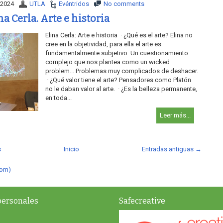
 2024
UTLA
Evéntridos
No comments
na Cerla. Arte e historia
Elina Cerla: Arte e historia · ¿Qué es el arte? Elina no
cree en la objetividad, para ella el arte es
fundamentalmente subjetivo. Un cuestionamiento
complejo que nos plantea como un wicked
problem... Problemas muy complicados de deshacer.
· ¿Qué valor tiene el arte? Pensadores como Platón
no le daban valor al arte. · ¿Es la belleza permanente,
en toda...
Leer más...
s
Inicio
Entradas antiguas →
tom)
personales
Safecreative