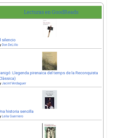
Lecturas en GoodReads
l silencio
y
Don DeLillo
anigó: Llegenda pirenaica del temps de la Reconquista
Clàssica)
y
Jacint Verdaguer
na historia sencilla
y
Leila Guerriero