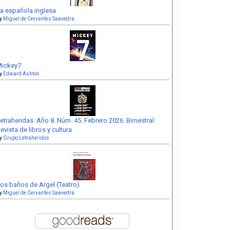
a española inglesa
y
Miguel de Cervantes Saavedra
ickey7
y
Edward Ashton
etraheridas. Año 8. Núm. 45. Febrero 2026. Bimestral:
evista de libros y cultura
y
Grupo Letraheridos
os baños de Argel (Teatro)
y
Miguel de Cervantes Saavedra