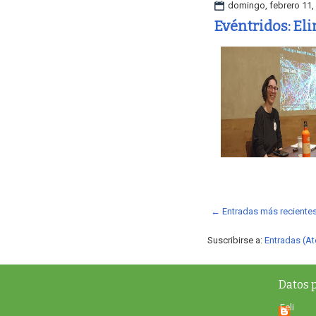
domingo, febrero 11,
Evéntridos: Eli
← Entradas más reciente
Suscribirse a:
Entradas (A
Datos 
Feli