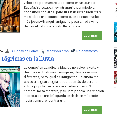
velocidad por nuestro lado como en un tour de
España. Yo estaba muy intranquilo por miedo a
chocarnos con ellos, pero tú estabas tan radiante y
mostrabas una sonrisa como cuando eras mucho
más joven.—Tranqui, amigo, no pasará nada —me
decías.Al cabo de un rato llegamos a un...
Leer más...
24
S. Bonavida Ponce
Resexpósibros
No comments
 Lágrimas en la lluvia
La conocí en La ridícula idea de no volver a verte y
después en Historias de mujeres, dos obras muy
diferentes, pero igual de intrigantes. La autora me
causó una gran alegría, pues, además de ser una
autora popular, su prosa era todavía mejor. Su
ra
nombre, Rosa montero, y su libro poseía una relación
indirecta con una búsqueda anclada en mí desde
hacía tiempo: encontrar un...
Leer más...