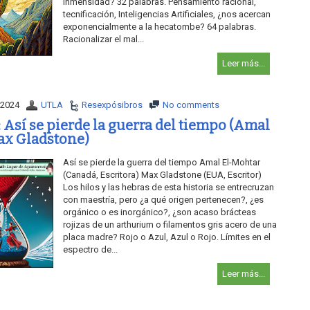
inmensidad? 32 palabras. Pensamiento racional,
tecnificación, Inteligencias Artificiales, ¿nos acercan
exponencialmente a la hecatombe? 64 palabras.
Racionalizar el mal...
Leer más...
 2024
UTLA
Resexpósibros
No comments
 Así se pierde la guerra del tiempo (Amal
ax Gladstone)
Así se pierde la guerra del tiempo Amal El-Mohtar
(Canadá, Escritora) Max Gladstone (EUA, Escritor)
Los hilos y las hebras de esta historia se entrecruzan
con maestría, pero ¿a qué origen pertenecen?, ¿es
orgánico o es inorgánico?, ¿son acaso brácteas
rojizas de un arthurium o filamentos gris acero de una
placa madre? Rojo o Azul, Azul o Rojo. Límites en el
espectro de...
Leer más...