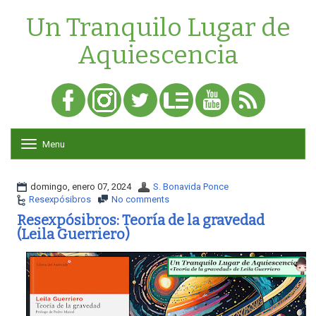
Un Tranquilo Lugar de
Aquiescencia
Menu
T
o
g
g
domingo, enero 07, 2024
S. Bonavida Ponce
l
Resexpósibros
No comments
e
Resexpósibros: Teoría de la gravedad
n
(Leila Guerriero)
a
v
i
g
a
t
i