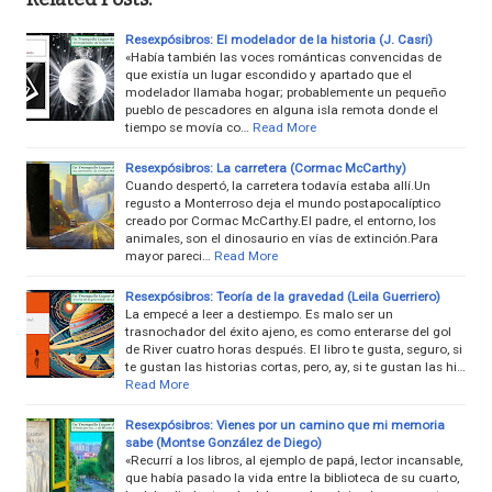
Resexpósibros: El modelador de la historia (J. Casri)
«Había también las voces románticas convencidas de
que existía un lugar escondido y apartado que el
modelador llamaba hogar; probablemente un pequeño
pueblo de pescadores en alguna isla remota donde el
tiempo se movía co…
Read More
Resexpósibros: La carretera (Cormac McCarthy)
Cuando despertó, la carretera todavía estaba allí.Un
regusto a Monterroso deja el mundo postapocalíptico
creado por Cormac McCarthy.El padre, el entorno, los
animales, son el dinosaurio en vías de extinción.Para
mayor pareci…
Read More
Resexpósibros: Teoría de la gravedad (Leila Guerriero)
La empecé a leer a destiempo. Es malo ser un
trasnochador del éxito ajeno, es como enterarse del gol
de River cuatro horas después. El libro te gusta, seguro, si
te gustan las historias cortas, pero, ay, si te gustan las hi…
Read More
Resexpósibros: Vienes por un camino que mi memoria
sabe (Montse González de Diego)
«Recurrí a los libros, al ejemplo de papá, lector incansable,
que había pasado la vida entre la biblioteca de su cuarto,