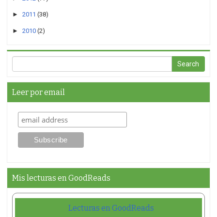
►
2011
(38)
►
2010
(2)
Leer por email
Mis lecturas en GoodReads
Lecturas en GoodReads