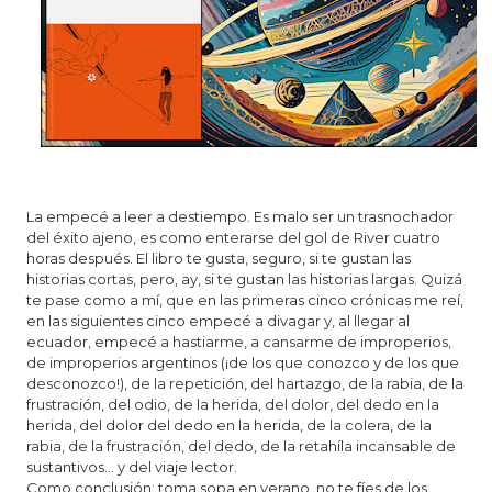
o
n
La empecé a leer a destiempo. Es malo ser un trasnochador
del éxito ajeno, es como enterarse del gol de River cuatro
horas después. El libro te gusta, seguro, si te gustan las
historias cortas, pero, ay, si te gustan las historias largas. Quizá
te pase como a mí, que en las primeras cinco crónicas me reí,
en las siguientes cinco empecé a divagar y, al llegar al
ecuador, empecé a hastiarme, a cansarme de improperios,
de improperios argentinos (¡de los que conozco y de los que
desconozco!), de la repetición, del hartazgo, de la rabia, de la
frustración, del odio, de la herida, del dolor, del dedo en la
herida, del dolor del dedo en la herida, de la colera, de la
rabia, de la frustración, del dedo, de la retahíla incansable de
sustantivos… y del viaje lector.
Como conclusión: toma sopa en verano, no te fíes de los