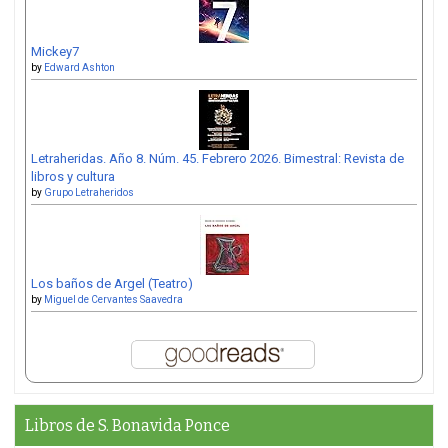
Mickey7
by
Edward Ashton
Letraheridas. Año 8. Núm. 45. Febrero 2026. Bimestral: Revista de
libros y cultura
by
Grupo Letraheridos
Los baños de Argel (Teatro)
by
Miguel de Cervantes Saavedra
Libros de S. Bonavida Ponce