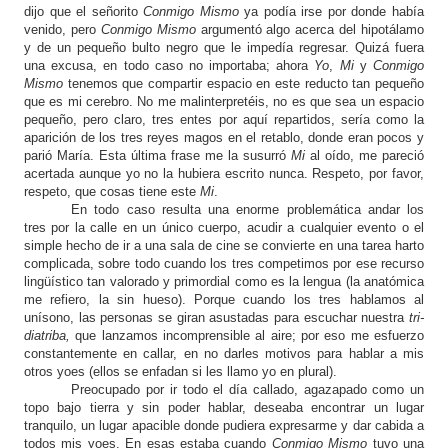
dijo que el señorito
Conmigo Mismo
ya podía irse por donde había
venido, pero
Conmigo Mismo
argumentó algo acerca del hipotálamo
y de un pequeño bulto negro que le impedía regresar. Quizá fuera
una excusa, en todo caso no importaba; ahora
Yo
,
Mi
y
Conmigo
Mismo
tenemos que compartir espacio en este reducto tan pequeño
que es mi cerebro. No me malinterpretéis, no es que sea un espacio
pequeño, pero claro, tres entes por aquí repartidos, sería como la
aparición de los tres reyes magos en el retablo, donde eran pocos y
parió María. Esta última frase me la susurró
Mi
al oído, me pareció
acertada aunque yo no la hubiera escrito nunca. Respeto, por favor,
respeto, que cosas tiene este
Mi
.
En todo caso resulta una enorme problemática andar los
tres por la calle en un único cuerpo, acudir a cualquier evento o el
simple hecho de ir a una sala de cine se convierte en una tarea harto
complicada, sobre todo cuando los tres competimos por ese recurso
lingüístico tan valorado y primordial como es la lengua (la anatómica
me refiero, la sin hueso). Porque cuando los tres hablamos al
unísono, las personas se giran asustadas para escuchar nuestra
tri-
diatriba,
que lanzamos incomprensible al aire; por eso me esfuerzo
constantemente en callar, en no darles motivos para hablar a mis
otros yoes (ellos se enfadan si les llamo yo en plural).
Preocupado por ir todo el día callado, agazapado como un
topo bajo tierra y sin poder hablar, deseaba encontrar un lugar
tranquilo, un lugar apacible donde pudiera expresarme y dar cabida a
todos mis yoes. En esas estaba cuando
Conmigo Mismo
tuvo una