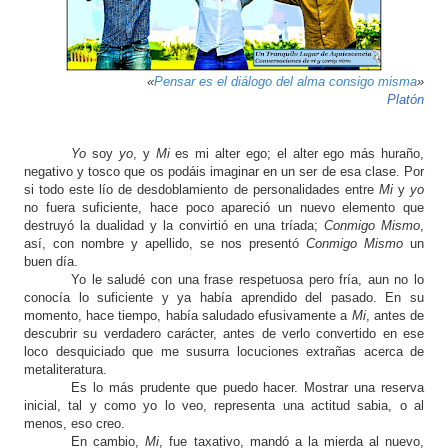
o
n
«
Pensar es el diálogo del alma consigo misma
»
Platón
Yo
soy
yo
, y
Mi
es mi alter ego; el alter ego más huraño,
negativo y tosco que os podáis imaginar en un ser de esa clase. Por
si todo este lío de desdoblamiento de personalidades entre
Mi
y
yo
no fuera suficiente, hace poco apareció un nuevo elemento que
destruyó la dualidad y la convirtió en una tríada;
Conmigo Mismo
,
así, con nombre y apellido, se nos presentó
Conmigo Mismo
un
buen día.
Yo le saludé con una frase respetuosa pero fría, aun no lo
conocía lo suficiente y ya había aprendido del pasado. En su
momento, hace tiempo, había saludado efusivamente a
Mi
, antes de
descubrir su verdadero carácter, antes de verlo convertido en ese
loco desquiciado que me susurra locuciones extrañas acerca de
metaliteratura.
Es lo más prudente que puedo hacer. Mostrar una reserva
inicial, tal y como yo lo veo, representa una actitud sabia, o al
menos, eso creo.
En cambio,
Mi
, fue taxativo, mandó a la mierda al nuevo,