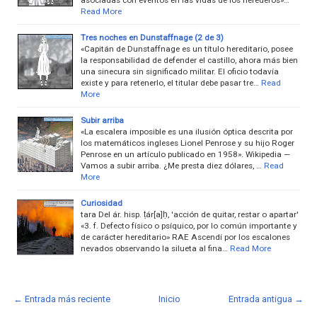
Read More
Tres noches en Dunstaffnage (2 de 3)
«Capitán de Dunstaffnage es un título hereditario, posee
la responsabilidad de defender el castillo, ahora más bien
una sinecura sin significado militar. El oficio todavía
existe y para retenerlo, el titular debe pasar tre…
Read
More
Subir arriba
«La escalera imposible es una ilusión óptica descrita por
los matemáticos ingleses Lionel Penrose y su hijo Roger
Penrose en un artículo publicado en 1958». Wikipedia —
Vamos a subir arriba. ¿Me presta diez dólares, …
Read
More
Curiosidad
tara Del ár. hisp. ṭár[a]ḥ, 'acción de quitar, restar o apartar'
«3. f. Defecto físico o psíquico, por lo común importante y
de carácter hereditario» RAE Ascendí por los escalones
nevados observando la silueta al fina…
Read More
← Entrada más reciente
Inicio
Entrada antigua →