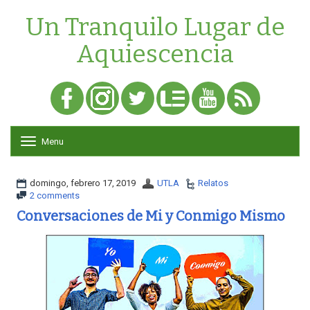
Un Tranquilo Lugar de
Aquiescencia
Menu
T
o
g
g
domingo, febrero 17, 2019
UTLA
Relatos
l
2 comments
e
Conversaciones de Mi y Conmigo Mismo
n
a
v
i
g
a
t
i