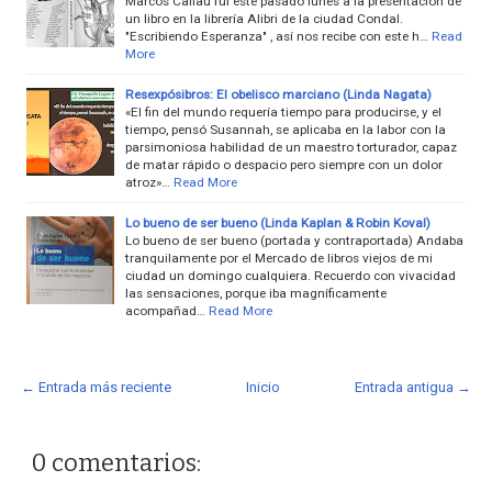
Marcos Callau fuí este pasado lunes a la presentación de
un libro en la librería Alibri de la ciudad Condal.
"Escribiendo Esperanza" , así nos recibe con este h…
Read
More
Resexpósibros: El obelisco marciano (Linda Nagata)
«El fin del mundo requería tiempo para producirse, y el
tiempo, pensó Susannah, se aplicaba en la labor con la
parsimoniosa habilidad de un maestro torturador, capaz
de matar rápido o despacio pero siempre con un dolor
atroz»…
Read More
Lo bueno de ser bueno (Linda Kaplan & Robin Koval)
Lo bueno de ser bueno (portada y contraportada) Andaba
tranquilamente por el Mercado de libros viejos de mi
ciudad un domingo cualquiera. Recuerdo con vivacidad
las sensaciones, porque iba magníficamente
acompañad…
Read More
← Entrada más reciente
Inicio
Entrada antigua →
0 comentarios: