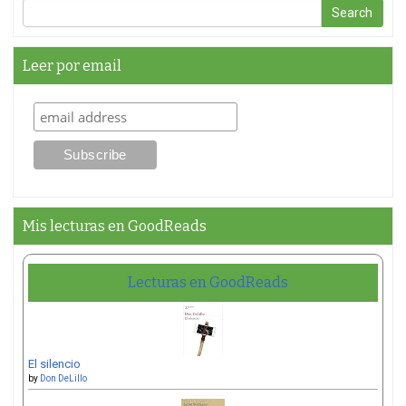
Leer por email
Mis lecturas en GoodReads
Lecturas en GoodReads
El silencio
by
Don DeLillo