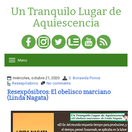
Un Tranquilo Lugar de
Aquiescencia
Menu
T
o
g
g
miércoles, octubre 21, 2020
S. Bonavida Ponce
l
Resexpósibros
No comments
e
Resexpósibros: El obelisco marciano
n
(Linda Nagata)
a
v
i
g
a
t
i