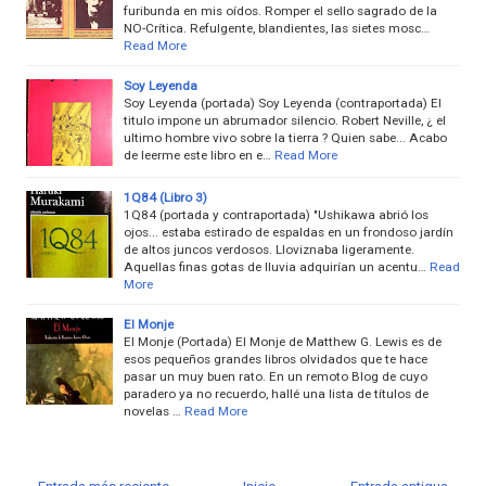
furibunda en mis oídos. Romper el sello sagrado de la
NO-Crítica. Refulgente, blandientes, las sietes mosc…
Read More
Soy Leyenda
Soy Leyenda (portada) Soy Leyenda (contraportada) El
titulo impone un abrumador silencio. Robert Neville, ¿ el
ultimo hombre vivo sobre la tierra ? Quien sabe... Acabo
de leerme este libro en e…
Read More
1Q84 (Libro 3)
1Q84 (portada y contraportada) "Ushikawa abrió los
ojos... estaba estirado de espaldas en un frondoso jardín
de altos juncos verdosos. Lloviznaba ligeramente.
Aquellas finas gotas de lluvia adquirían un acentu…
Read
More
El Monje
El Monje (Portada) El Monje de Matthew G. Lewis es de
esos pequeños grandes libros olvidados que te hace
pasar un muy buen rato. En un remoto Blog de cuyo
paradero ya no recuerdo, hallé una lista de títulos de
novelas …
Read More