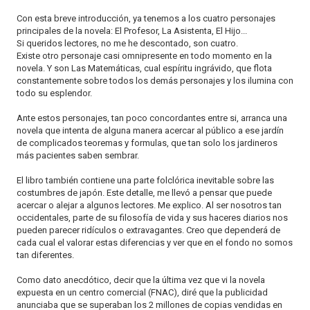
Con esta breve introducción, ya tenemos a los cuatro personajes
principales de la novela: El Profesor, La Asistenta, El Hijo...
Si queridos lectores, no me he descontado, son cuatro.
Existe otro personaje casi omnipresente en todo momento en la
novela. Y son Las Matemáticas, cual espíritu ingrávido, que flota
constantemente sobre todos los demás personajes y los ilumina con
todo su esplendor.
Ante estos personajes, tan poco concordantes entre si, arranca una
novela que intenta de alguna manera acercar al público a ese jardín
de complicados teoremas y formulas, que tan solo los jardineros
más pacientes saben sembrar.
El libro también contiene una parte folclórica inevitable sobre las
costumbres de japón. Este detalle, me llevó a pensar que puede
acercar o alejar a algunos lectores. Me explico. Al ser nosotros tan
occidentales, parte de su filosofía de vida y sus haceres diarios nos
pueden parecer ridículos o extravagantes. Creo que dependerá de
cada cual el valorar estas diferencias y ver que en el fondo no somos
tan diferentes.
Como dato anecdótico, decir que la última vez que vi la novela
expuesta en un centro comercial (FNAC), diré que la publicidad
anunciaba que se superaban los 2 millones de copias vendidas en