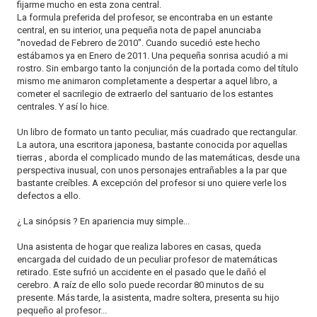
fijarme mucho en esta zona central.
La formula preferida del profesor, se encontraba en un estante
central, en su interior, una pequeña nota de papel anunciaba
"novedad de Febrero de 2010". Cuando sucedió este hecho
estábamos ya en Enero de 2011. Una pequeña sonrisa acudió a mi
rostro. Sin embargo tanto la conjunción de la portada como del título
mismo me animaron completamente a despertar a aquel libro, a
cometer el sacrilegio de extraerlo del santuario de los estantes
centrales. Y así lo hice.
Un libro de formato un tanto peculiar, más cuadrado que rectangular.
La autora, una escritora japonesa, bastante conocida por aquellas
tierras , aborda el complicado mundo de las matemáticas, desde una
perspectiva inusual, con unos personajes entrañables a la par que
bastante creíbles. A excepción del profesor si uno quiere verle los
defectos a ello.
¿ La sinópsis ? En apariencia muy simple...
Una asistenta de hogar que realiza labores en casas, queda
encargada del cuidado de un peculiar profesor de matemáticas
retirado. Este sufrió un accidente en el pasado que le dañó el
cerebro. A raíz de ello solo puede recordar 80 minutos de su
presente. Más tarde, la asistenta, madre soltera, presenta su hijo
pequeño al profesor...