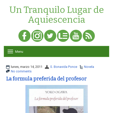
Un Tranquilo Lugar de
Aquiescencia
Menu
T
o
g
g
lunes, marzo 14, 2011
S. Bonavida Ponce
Novela
l
No comments
e
La formula preferida del profesor
n
a
v
i
g
a
t
i