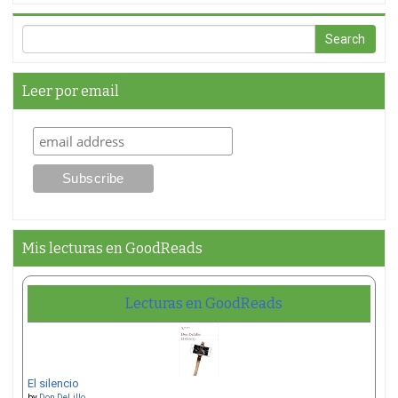
Leer por email
Mis lecturas en GoodReads
Lecturas en GoodReads
El silencio
by
Don DeLillo