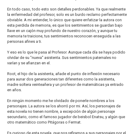
En todo caso, todo esto son detalles perdonables. Ya que realmente
la enfermedad del profesor, solo es un burdo reclamo perfectamente
obviable. A mi entender, lo único que quiere enfatizar la autora con
esta perdida de memoria, es que los sentimientos se guardan bajo
llave en un cajón muy profundo de nuestro corazón, y aunque tu
memoria te traicione, tus sentimientos reconocen enseguida a las
personas afines a ti.
Y eso es lo que le pasa al Profesor. Aunque cada día se haya podido
olvidar de su "nueva" asistenta. Sus sentimientos paternales no
varían y se afianzan en el.
Root, el hijo de la asistenta, añade el punto de inflexión necesario
para aunar dos generaciones tan diferentes como la asistenta,
madre soltera veinteañera y un profesor de matemáticas ya entrado
en años.
En ningún momento me he olvidado de ponerle nombres a los
personajes. La autora se los ahorró por mi. Así, los personajes de
esta novela no tienen nombre, a excepción de algún personaje
secundario, como el famoso jugador de beisbol Enatsu, y algún que
otro matemático como Pitágoras o Fermat.
Es curioso de esta novela, que nos refiramos a sus personajes por el