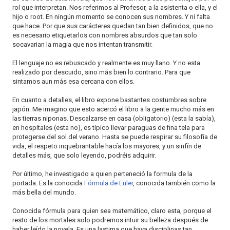
rol que interpretan. Nos referimos al Profesor, a la asistenta o ella, y el
hijo o root. En ningún momento se conocen sus nombres. Y ni falta
que hace. Por que sus carácteres quedan tan bien definidos, que no
es necesario etiquetarlos con nombres absurdos que tan solo
socavarian la magia que nos intentan transmitir.
El lenguaje no es rebuscado y realmente es muy llano. Y no esta
realizado por descuido, sino más bien lo contrario. Para que
sintamos aun más esa cercana con ellos.
En cuanto a detalles, el libro expone bastantes costumbres sobre
japón. Me imagino que esto acercó el libro a la gente mucho más en
las tierras niponas. Descalzarse en casa (obligatorio) (esta la sabía),
en hospitales (esta no), es típico llevar paraguas de fina tela para
protegerse del sol del verano. Hasta se puede respirar su filosofía de
vida, el respeto inquebrantable hacía los mayores, y un sinfín de
detalles más, que solo leyendo, podréis adquirir.
Por último, he investigado a quien perteneció la formula de la
portada. Es la conocida
Fórmula de Euler
, conocida también como la
más bella del mundo.
Conocida fórmula para quien sea matemático, claro esta, porque el
resto de los mortales solo podremos intuir su belleza después de
haber leído la novela. Es una lastima que haya disciplinas tan