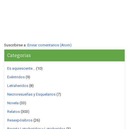
Suscribirse a:
Enviar comentarios (Atom)
Categorias
Es aquiescente...
(10)
Evéntridos
(9)
Letraheridos
(8)
Necroresueñas y Esquelarios
(7)
Novela
(33)
Relatos
(303)
Resexpósibros
(26)
Revista Letraheridas y Letraheridos
(3)