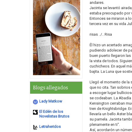
andares.
Jacinta se levantó airad
estaba preocupado por ve
Entonces se miraron a los
tercera vez en su vida Jul
risas ../.. Risa
Él hizo un acertado amag
pudiendo adolecer de pare
buen puerto llegaron las
la vista de todos. Siguie
cuchicheos. En aquel mág
bajita. La Luna que sost
Llegó el momento de la s
Blogs allegados
que no cita. Tan sobrios 
a escoger lugar bullici
se codeaban. La Abadía d
Lady Matkow
Kensington cerraban much
tren de Knightsbridge. Er
El Edén de los
llevaría un bello Aster bla
Novelistas Brutos
su pamela. Jacinta tambi
plenamente en ti".
Letraheridos
Así, acordarón un número