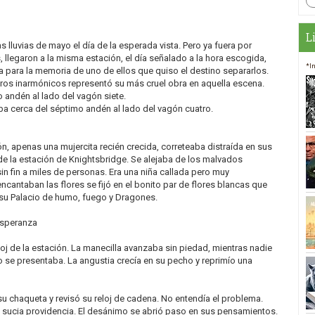
d
L
 lluvias de mayo el día de la esperada vista. Pero ya fuera por
 llegaron a la misma estación, el día señalado a la hora escogida,
*I
a para la memoria de uno de ellos que quiso el destino separarlos.
eros inarmónicos representó su más cruel obra en aquella escena.
o andén al lado del vagón siete.
ba cerca del séptimo andén al lado del vagón cuatro.
ión, apenas una mujercita recién crecida, correteaba distraída en sus
e la estación de Knightsbridge. Se alejaba de los malvados
in fin a miles de personas. Era una niña callada pero muy
cantaban las flores se fijó en el bonito par de flores blancas que
 su Palacio de humo, fuego y Dragones.
esperanza
loj de la estación. La manecilla avanzaba sin piedad, mientras nadie
 se presentaba. La angustia crecía en su pecho y reprimío una
su chaqueta y revisó su reloj de cadena. No entendía el problema.
la sucia providencia. El desánimo se abrió paso en sus pensamientos.