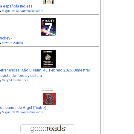
a española inglesa
y
Miguel de Cervantes Saavedra
ickey7
y
Edward Ashton
etraheridas. Año 8. Núm. 45. Febrero 2026. Bimestral:
evista de libros y cultura
y
Grupo Letraheridos
os baños de Argel (Teatro)
y
Miguel de Cervantes Saavedra