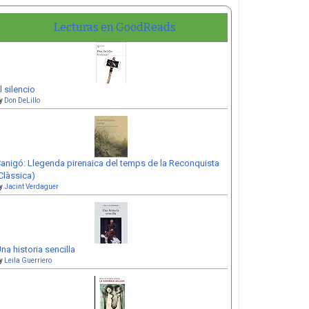
Lecturas en GoodReads
l silencio
y
Don DeLillo
anigó: Llegenda pirenaica del temps de la Reconquista
Clàssica)
y
Jacint Verdaguer
na historia sencilla
y
Leila Guerriero