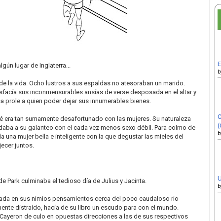
E
lgún lugar de Inglaterra...
b
e la vida. Ocho lustros a sus espaldas no atesoraban un marido.
isfacía sus inconmensurables ansías de verse desposada en el altar y
 prole a quien poder dejar sus innumerables bienes.
C
ué era tan sumamente desafortunado con las mujeres. Su naturaleza
(
daba a su galanteo con el cada vez menos sexo débil. Para colmo de
b
ía una mujer bella e inteligente con la que degustar las mieles del
ecer juntos.
U
e Park culminaba el tedioso día de Julius y Jacinta.
b
ada en sus nimios pensamientos cerca del poco caudaloso rio
mente distraído, hacía de su libro un escudo para con el mundo.
. Cayeron de culo en opuestas direcciones a las de sus respectivos