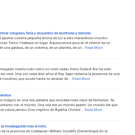
primer congreso, feria y encuentro de escritores y lectores
 aportar vuestra pequeña brizna de luz a este maravilloso mundo»
cias Tomo I Habíase un lugar. Aquiescencia pura en el interior de un
de una galaxia, de un sistema, de un planeta, de un…
Read More
rriesgado creerlo todo como no creer nada» Denis Diderot Así ha sido
 así será. Una vez cada diez años el Rey Sapo reclama la presencia de una
e nosotras, que acude hasta su alcázar de …
Read More
heridos
go mágico en una isla, palabra que evocaba toda clase de fantasías. Se
 contacto con el mundo. Una isla era un mundo aparte. Un mundo del que
 se volvía jamás» Diez negritos de Agatha Christie …
Read More
 la investigación tras el mito.
 de la provincia de Colebanar» William Goodlife (Dendrólogo) En la