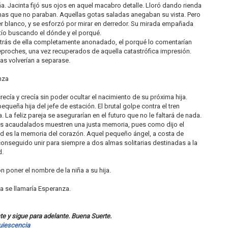
a. Jacinta fijó sus ojos en aquel macabro detalle. Lloró dando rienda
imas que no paraban. Aquellas gotas saladas anegaban su vista. Pero
r blanco, y se esforzó por mirar en derredor. Su mirada empañada
tío buscando el dónde y el porqué.
etrás de ella completamente anonadado, el porqué lo comentarían
reproches, una vez recuperados de aquella catastrófica impresión.
mas volverían a separase.
anza
crecía y crecía sin poder ocultar el nacimiento de su próxima hija.
equeña hija del jefe de estación. El brutal golpe contra el tren
a feliz pareja se asegurarían en el futuro que no le faltará de nada.
ás acaudalados muestren una justa memoria, pues como dijo el
ud es la memoria del corazón. Aquel pequeño ángel, a costa de
conseguido unir para siempre a dos almas solitarias destinadas a la
d.
on poner el nombre de la niña a su hija.
a se llamaría Esperanza.
ate y sigue para adelante. Buena Suerte.
uiescencia