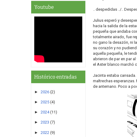
Youtube
.. despedidas ../.. Despe
Julius esperó y desesper
hacia la salida de la es
pequeña que andaba corr
totalmente airado, fue r
no gano la desazón, ni la
su corazón y no pudiendo
aquella pequeña, le tend
abrieron de par en par al
el Aster blanco marchó c
Jacinta estaba cansada.
Histórico entradas
maltrechas esperanzas. 
de antemano. Poco a poco s
►
2026
(2)
►
2025
(4)
►
2024
(11)
►
2023
(7)
►
2022
(9)