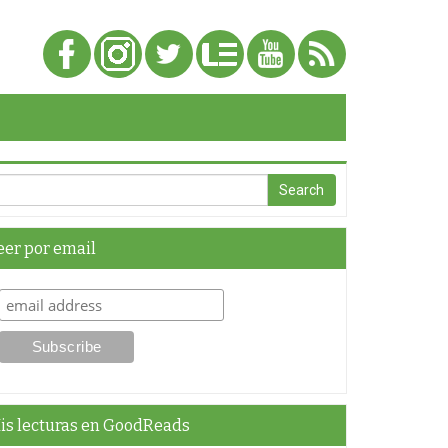
eer por email
is lecturas en GoodReads