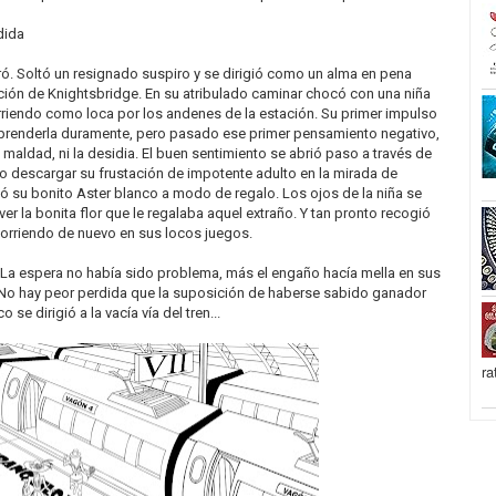
dida
ó. Soltó un resignado suspiro y se dirigió como un alma en pena
tación de Knightsbridge. En su atribulado caminar chocó con una niña
iendo como loca por los andenes de la estación. Su primer impulso
eprenderla duramente, pero pasado ese primer pensamiento negativo,
 maldad, ni la desidia. El buen sentimiento se abrió paso a través de
 descargar su frustación de impotente adulto en la mirada de
ió su bonito Aster blanco a modo de regalo. Los ojos de la niña se
 ver la bonita flor que le regalaba aquel extraño. Y tan pronto recogió
orriendo de nuevo en sus locos juegos.
 La espera no había sido problema, más el engaño hacía mella en sus
No hay peor perdida que la suposición de haberse sabido ganador
e dirigió a la vacía vía del tren...
ra