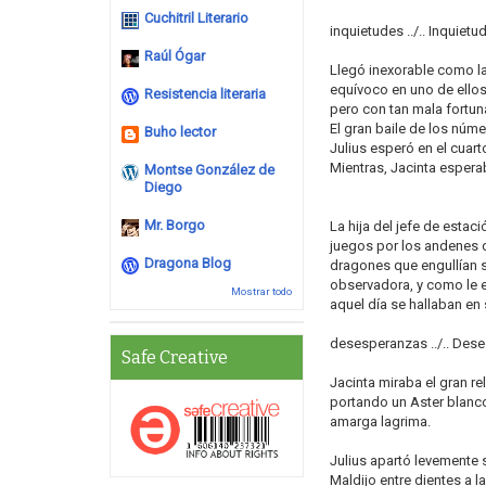
Cuchitril Literario
inquietudes ../.. Inquietu
Raúl Ógar
Llegó inexorable como las
equívoco en uno de ellos,
Resistencia literaria
pero con tan mala fortun
El gran baile de los núm
Buho lector
Julius esperó en el cuart
Mientras, Jacinta espera
Montse González de
Diego
Mr. Borgo
La hija del jefe de estac
juegos por los andenes d
Dragona Blog
dragones que engullían s
observadora, y como le en
Mostrar todo
aquel día se hallaban en
desesperanzas ../.. Des
Safe Creative
Jacinta miraba el gran re
portando un Aster blanco
amarga lagrima.
Julius apartó levemente 
Maldijo entre dientes a 