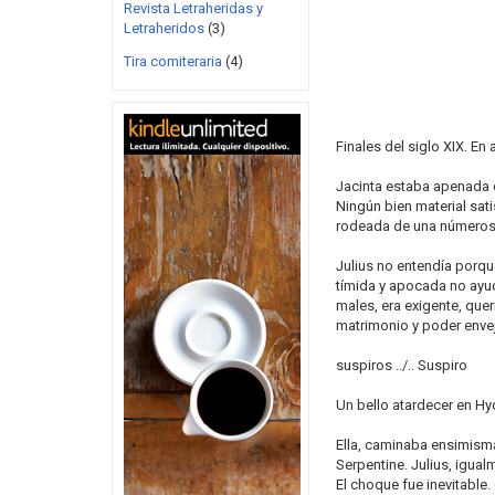
Revista Letraheridas y
Letraheridos
(3)
Tira comiteraria
(4)
Finales del siglo XIX. En a
Jacinta estaba apenada d
Ningún bien material sat
rodeada de una númerosa
Julius no entendía porq
tímida y apocada no ayu
males, era exigente, quer
matrimonio y poder envej
suspiros ../.. Suspiro
Un bello atardecer en Hyd
Ella, caminaba ensimism
Serpentine. Julius, igual
El choque fue inevitable