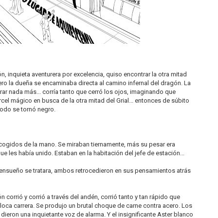
ión, inquieta aventurera por excelencia, quiso encontrar la otra mitad
ero la dueña se encaminaba directa al camino infernal del dragón. La
mirar nada más... corría tanto que cerró los ojos, imaginando que
cel mágico en busca de la otra mitad del Grial... entonces de súbito
todo se tornó negro.
 cogidos de la mano. Se miraban tiernamente, más su pesar era
e les había unido. Estaban en la habitación del jefe de estación...
ensueño se tratara, ambos retrocedieron en sus pensamientos atrás
ón corrió y corrió a través del andén, corrió tanto y tan rápido que
 loca carrera. Se produjo un brutal choque de carne contra acero. Los
dieron una inquietante voz de alarma. Y el insignificante Aster blanco