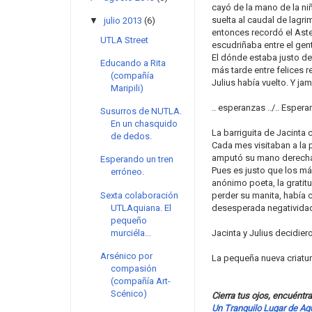
cayó de la mano de la niñ
suelta al caudal de lagr
▼
julio 2013
(6)
entonces recordó el Aste
UTLA Street
escudriñaba entre el gen
El dónde estaba justo d
Educando a Rita
más tarde entre felices 
(compañía
Julius había vuelto. Y ja
Maripili)
.. esperanzas ../.. Esper
Susurros de NUTLA.
En un chasquido
La barriguita de Jacinta 
de dedos.
Cada mes visitaban a la p
amputó su mano derecha. L
Esperando un tren
Pues es justo que los m
erróneo.
anónimo poeta, la gratit
Sexta colaboración
perder su manita, había 
UTLAquiana. El
desesperada negativida
pequeño
murciéla...
Jacinta y Julius decidier
Arsénico por
La pequeña nueva criatur
compasión
(compañía Art-
Scénico)
Cierra tus ojos, encuéntr
Un Tranquilo Lugar de Aq