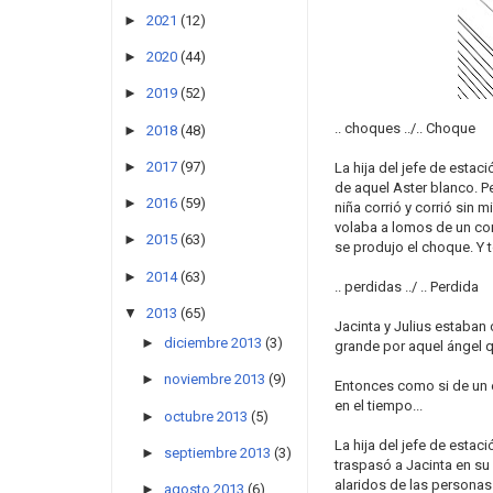
►
2021
(12)
►
2020
(44)
►
2019
(52)
.. choques ../.. Choque
►
2018
(48)
►
2017
(97)
La hija del jefe de estac
de aquel Aster blanco. P
►
2016
(59)
niña corrió y corrió sin 
volaba a lomos de un cor
►
2015
(63)
se produjo el choque. Y 
►
2014
(63)
.. perdidas ../ .. Perdida
▼
2013
(65)
Jacinta y Julius estaban
►
diciembre 2013
(3)
grande por aquel ángel qu
►
noviembre 2013
(9)
Entonces como si de un 
en el tiempo...
►
octubre 2013
(5)
La hija del jefe de estaci
►
septiembre 2013
(3)
traspasó a Jacinta en su
alaridos de las personas 
►
agosto 2013
(6)