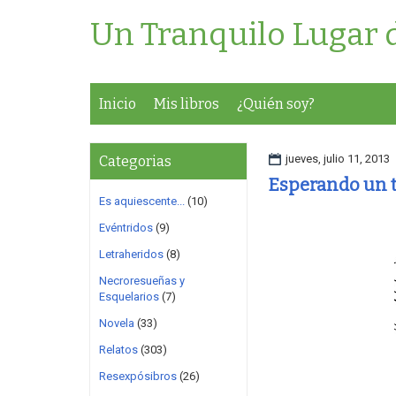
Un Tranquilo Lugar 
Inicio
Mis libros
¿Quién soy?
jueves, julio 11, 2013
Categorias
Esperando un t
Es aquiescente...
(10)
Evéntridos
(9)
Letraheridos
(8)
Necroresueñas y
Esquelarios
(7)
Novela
(33)
Relatos
(303)
Resexpósibros
(26)