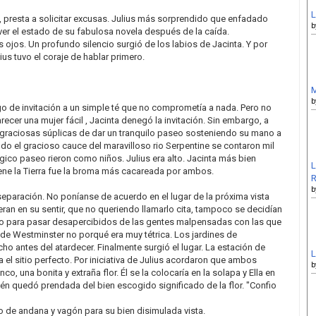
L
a, presta a solicitar excusas. Julius más sorprendido que enfadado
b
r el estado de su fabulosa novela después de la caída.
 ojos. Un profundo silencio surgió de los labios de Jacinta. Y por
ius tuvo el coraje de hablar primero.
M
b
o de invitación a un simple té que no comprometía a nada. Pero no
cer una mujer fácil , Jacinta denegó la invitación. Sin embargo, a
 graciosas súplicas de dar un tranquilo paseo sosteniendo su mano a
ndo el gracioso cauce del maravilloso rio Serpentine se contaron mil
ico paseo rieron como niños. Julius era alto. Jacinta más bien
L
iene la Tierra fue la broma más cacareada por ambos.
R
b
eparación. No poníanse de acuerdo en el lugar de la próxima vista
eran en su sentir, que no queriendo llamarlo cita, tampoco se decidían
oso para pasar desapercibidos de las gentes malpensadas con las que
e Westminster no porqué era muy tétrica. Los jardines de
o antes del atardecer. Finalmente surgió el lugar. La estación de
L
a el sitio perfecto. Por iniciativa de Julius acordaron que ambos
b
nco, una bonita y extraña flor. Él se la colocaría en la solapa y Ella en
én quedó prendada del bien escogido significado de la flor. "Confio
 de andana y vagón para su bien disimulada vista.