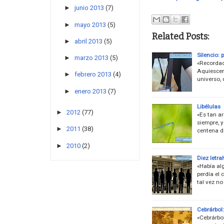
►
junio 2013
(7)
►
mayo 2013
(5)
Related Posts:
►
abril 2013
(5)
Silencio: 
►
marzo 2013
(5)
«Recordad
Aquiescen
►
febrero 2013
(4)
universo, 
►
enero 2013
(7)
Libélulas
►
2012
(77)
«Es tan a
siempre, y
►
2011
(38)
centena d
►
2010
(2)
Diez letra
«Había al
perdía el
tal vez no
Cebrárbol:
«Cebrárbol