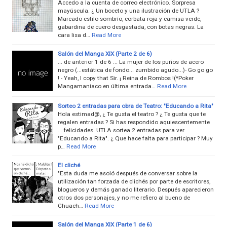
Accedo a la cuenta de correo electrónico. Sorpresa
mayúscula. ¿ Un boceto y una ilustración de UTLA ?
Marcado estilo sombrío, corbata roja y camisa verde,
gabardina de cuero desgastada, con botas negras. La
cara lisa d…
Read More
Salón del Manga XIX (Parte 2 de 6)
... de anterior 1 de 6 ... La mujer de los puños de acero
negro (...estática de fondo... zumbido agudo...)- Go go go
! - Yeah, I copy that Sir. ¡ Reina de Rombos !(*Poker
Mangamaniaco en última entrada…
Read More
Sorteo 2 entradas para obra de Teatro: "Educando a Rita"
Hola estimad@, ¿ Te gusta el teatro ? ¿ Te gusta que te
regalen entradas ? Si has respondido aquiescentemente
... felicidades. UTLA sortea 2 entradas para ver
"Educando a Rita". ¿ Que hace falta para participar ? Muy
p…
Read More
El cliché
"Esta duda me asoló después de conversar sobre la
utilización tan forzada de clichés por parte de escritores,
blogueros y demás ganado literario. Después aparecieron
otros dos personajes, y no me refiero al bueno de
Chuach…
Read More
Salón del Manga XIX (Parte 1 de 6)