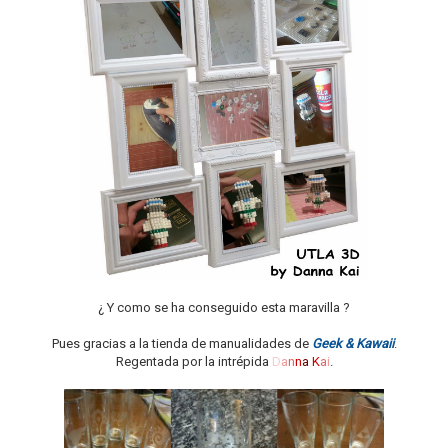
o
n
¿ Y como se ha conseguido esta maravilla ?
Pues gracias a la tienda de manualidades de
Geek & Kawaii
.
Regentada por la intrépida
D
a
n
n
a
K
a
i
.