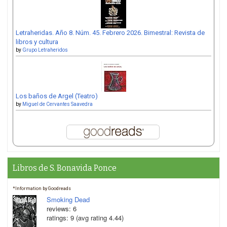
Letraheridas. Año 8. Núm. 45. Febrero 2026. Bimestral: Revista de
libros y cultura
by
Grupo Letraheridos
Los baños de Argel (Teatro)
by
Miguel de Cervantes Saavedra
Libros de S. Bonavida Ponce
*Information by Goodreads
Smoking Dead
reviews: 6
ratings: 9 (avg rating 4.44)