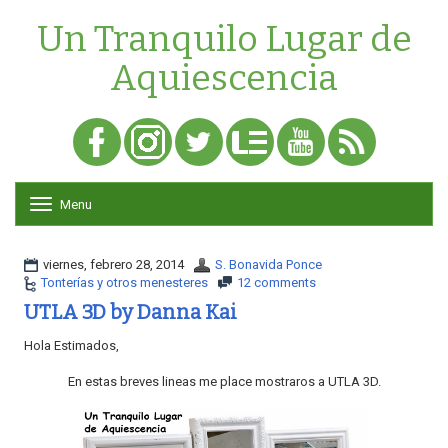
Un Tranquilo Lugar de
Aquiescencia
Menu
T
o
g
g
viernes, febrero 28, 2014
S. Bonavida Ponce
l
Tonterías y otros menesteres
12 comments
e
UTLA 3D by Danna Kai
n
a
Hola Estimados,
v
i
En estas breves lineas me place mostraros a UTLA 3D.
g
a
t
i