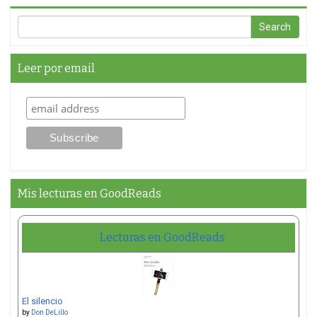
Leer por email
Mis lecturas en GoodReads
Lecturas en GoodReads
El silencio
by
Don DeLillo