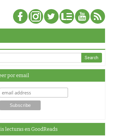
eer por email
is lecturas en GoodReads