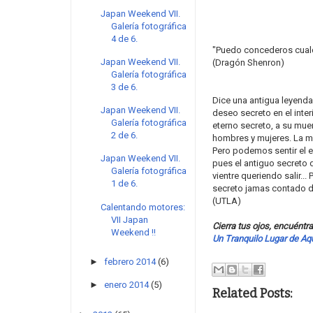
Japan Weekend VII.
Galería fotográfica
4 de 6.
"Puedo concederos cualq
Japan Weekend VII.
(Dragón Shenron)
Galería fotográfica
3 de 6.
Dice una antigua leyend
Japan Weekend VII.
deseo secreto en el inte
Galería fotográfica
eterno secreto, a su muer
2 de 6.
hombres y mujeres. La m
Pero podemos sentir el 
Japan Weekend VII.
pues el antiguo secreto
Galería fotográfica
vientre queriendo salir.
1 de 6.
secreto jamas contado 
(UTLA)
Calentando motores:
VII Japan
Cierra tus ojos, encuéntr
Weekend !!
Un Tranquilo Lugar de Aq
►
febrero 2014
(6)
►
enero 2014
(5)
Related Posts: