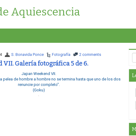
de Aquiescencia
4
S. Bonavida Ponce
Fotografía
2 comments
II. Galería fotográfica 5 de 6.
Japan Weekend VII.
L
 pelea de hombre a hombre no se termina hasta que uno de los dos
renuncie por completo".
(Goku)
M