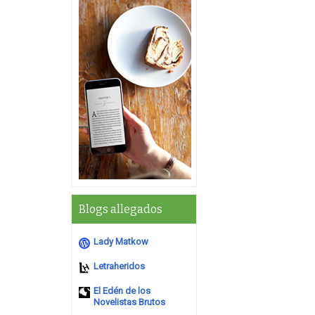
Blogs allegados
Lady Matkow
Letraheridos
El Edén de los
Novelistas Brutos