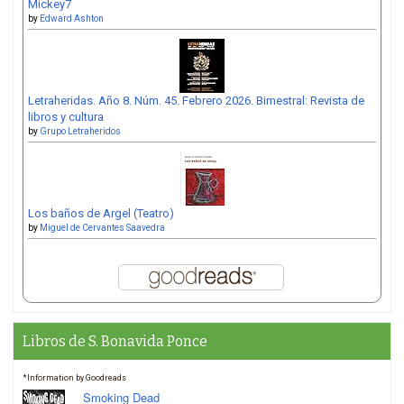
Mickey7
by
Edward Ashton
Letraheridas. Año 8. Núm. 45. Febrero 2026. Bimestral: Revista de
libros y cultura
by
Grupo Letraheridos
Los baños de Argel (Teatro)
by
Miguel de Cervantes Saavedra
Libros de S. Bonavida Ponce
*Information by Goodreads
Smoking Dead