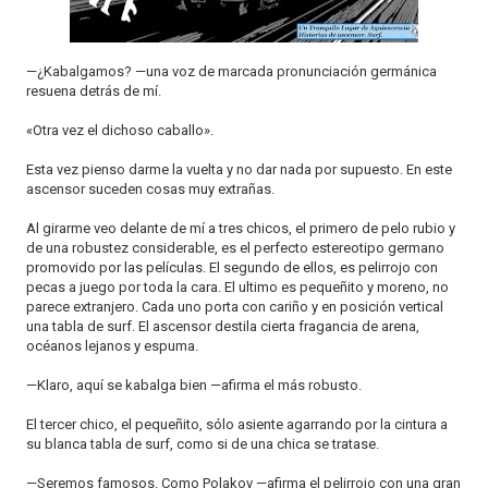
o
n
—¿Kabalgamos? —una voz de marcada pronunciación germánica
resuena detrás de mí.
«Otra vez el dichoso caballo».
Esta vez pienso darme la vuelta y no dar nada por supuesto. En este
ascensor suceden cosas muy extrañas.
Al girarme veo delante de mí a tres chicos, el primero de pelo rubio y
de una robustez considerable, es el perfecto estereotipo germano
promovido por las películas. El segundo de ellos, es pelirrojo con
pecas a juego por toda la cara. El ultimo es pequeñito y moreno, no
parece extranjero. Cada uno porta con cariño y en posición vertical
una tabla de surf. El ascensor destila cierta fragancia de arena,
océanos lejanos y espuma.
—Klaro, aquí se kabalga bien —afirma el más robusto.
El tercer chico, el pequeñito, sólo asiente agarrando por la cintura a
su blanca tabla de surf, como si de una chica se tratase.
—Seremos famosos. Como Polakov —afirma el pelirrojo con una gran