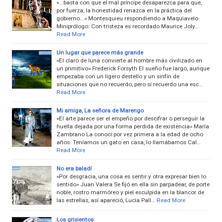
«...basta con que el mal príncipe desaparezca para que,
por fuerza, la honestidad renazca en la práctica del
gobierno...» Montesquieu respondiendo a Maquiavelo
Miniprólogo: Con tristeza es recordado Maurice Joly…
Read More
Un lugar que parece más grande
«El claro de luna convierte al hombre más civilizado en
un primitivo» Frederick Forsyth El sueño fue largo, aunque
empezaba con un ligero destello y un sinfín de
situaciones que no recuerdo, pero sí recuerdo una esc…
Read More
Mi amiga, La señora de Marengo
«El arte parece ser el empeño por descifrar o perseguir la
huella dejada por una forma perdida de existencia» María
Zambrano La conocí por vez primera a la edad de ocho
años. Teníamos un gato en casa, lo llamábamos Cal…
Read More
No era baladí
«Por desgracia, una cosa es sentir y otra expresar bien lo
sentido» Juan Valera Se fijó en ella sin parpadear, de porte
noble, rostro marmóreo y piel esculpida en la blancor de
las estrellas, así apareció, Lucía Pall…
Read More
Los grisientos