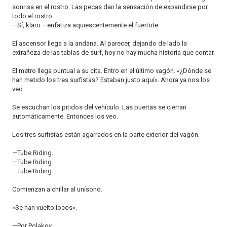
sonrisa en el rostro. Las pecas dan la sensación de expandirse por
todo el rostro.
—Sí, klaro —enfatiza aquiescentemente el fuertote.
El ascensor llega a la andana. Al parecer, dejando de lado la
extrañeza de las tablas de surf, hoy no hay mucha historia que contar.
El metro llega puntual a su cita. Entro en el último vagón. «¿Dónde se
han metido los tres surfistas? Estaban justo aquí». Ahora ya nos los
veo.
Se escuchan los pitidos del vehículo. Las puertas se cierran
automáticamente. Entonces los veo.
Los tres surfistas están agarrados en la parte exterior del vagón.
—Tube Riding.
—Tube Riding.
—Tube Riding.
Comienzan a chillar al unísono.
«Se han vuelto locos».
—Por Polakov.