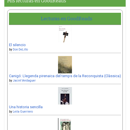
Mis lecturas en GoodReads
Lecturas en GoodReads
El silencio
by
Don DeLillo
Canigó: Llegenda pirenaica del temps de la Reconquista (Clàssica)
by
Jacint Verdaguer
Una historia sencilla
by
Leila Guerriero