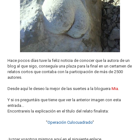
o
n
Hace pocos días tuve la feliz noticia de conocer que la autora de un
blog al que sigo, conseguía una plaza para la final en un certamen de
relatos cortos que contaba con la participación de más de 2500
autores.
Desde aquí le deseo la mejor de las suertes a la bloguera
Mia
.
Y si os preguntáis que tiene que ver la anterior imagen con esta
entrada...
Encontrareis la explicación en el título del relato finalista:
"
Operación Culocuadrado
"
Juzgar vosotros mismos aquí en el siguiente enlace.