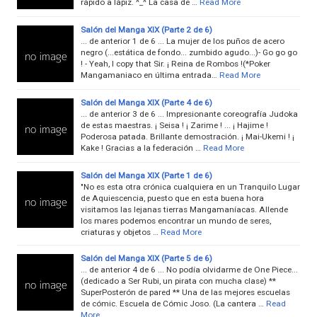
rápido a lápiz. ^_^ La casa de …
Read More
Salón del Manga XIX (Parte 2 de 6)
... de anterior 1 de 6 ... La mujer de los puños de acero
negro (...estática de fondo... zumbido agudo...)- Go go go
! - Yeah, I copy that Sir. ¡ Reina de Rombos !(*Poker
Mangamaniaco en última entrada…
Read More
Salón del Manga XIX (Parte 4 de 6)
... de anterior 3 de 6 ... Impresionante coreografía Judoka
de estas maestras. ¡ Seisa ! ¡ Zarime ! ... ¡ Hajime !
Poderosa patada. Brillante demostración. ¡ Mai-Ukemi ! ¡
Kake ! Gracias a la federación …
Read More
Salón del Manga XIX (Parte 1 de 6)
"No es esta otra crónica cualquiera en un Tranquilo Lugar
de Aquiescencia, puesto que en esta buena hora
visitamos las lejanas tierras Mangamaníacas. Allende
los mares podemos encontrar un mundo de seres,
criaturas y objetos …
Read More
Salón del Manga XIX (Parte 5 de 6)
... de anterior 4 de 6 ... No podía olvidarme de One Piece...
(dedicado a Ser Rubi, un pirata con mucha clase) **
SuperPosterón de pared ** Una de las mejores escuelas
de cómic. Escuela de Cómic Joso. (La cantera …
Read
More