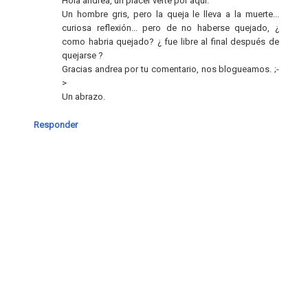
Hola andrea, un placer verte por aquí.
Un hombre gris, pero la queja le lleva a la muerte...
curiosa reflexión... pero de no haberse quejado, ¿
como habria quejado? ¿ fue libre al final después de
quejarse ?
Gracias andrea por tu comentario, nos blogueamos. ;-
>
Un abrazo.
Responder