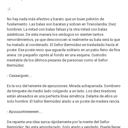
../..
No hay nada más efectivo y barato que un buen pelotón de
fusilamiento. Las balas son baratas y sobran en Tiranolandia. Diez
hombres. La mitad con balas falsas y la otra mitad con balas
auténticas. De esta manera los verdugos no sienten tantos
remordimientos, ya que desconocen si realmente su bala será la que
ha matado al condenado. El Señor Bermúdez es trasladado hacía el
poste. Ese poste recio que aguarda solitario en un patio lleno de fina
arena. Un pequeño ciprés al fondo en una esquina. Custodio
inevitable de los últimos pesares de personas como el Señor
Bermúdez.
- Caaaarguen....
Es la voz del teniente de ejecuciones. Mirada achaparrada. Sombrero
de trinquete de medio lado colgando a un lado. Los diez tiradores
están alineados en una perfecta línea simétrica. Delante de ellos un
solo hombre. El Señor Bermúdez atado a un poste de madera rancia.
- Apuuuunteeeeeen....
De repente una idea surca rápidamente por la mente del Señor
Bermúdez. No esta amordazado. Solo atado y vendado. Puede llegar