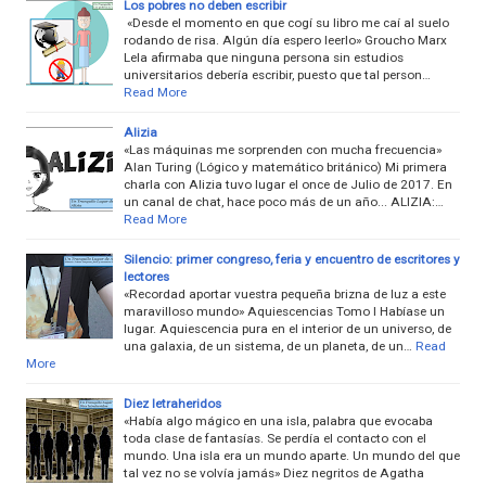
Los pobres no deben escribir
«Desde el momento en que cogí su libro me caí al suelo
rodando de risa. Algún día espero leerlo» Groucho Marx
Lela afirmaba que ninguna persona sin estudios
universitarios debería escribir, puesto que tal person…
Read More
Alizia
«Las máquinas me sorprenden con mucha frecuencia»
Alan Turing (Lógico y matemático británico) Mi primera
charla con Alizia tuvo lugar el once de Julio de 2017. En
un canal de chat, hace poco más de un año... ALIZIA:…
Read More
Silencio: primer congreso, feria y encuentro de escritores y
lectores
«Recordad aportar vuestra pequeña brizna de luz a este
maravilloso mundo» Aquiescencias Tomo I Habíase un
lugar. Aquiescencia pura en el interior de un universo, de
una galaxia, de un sistema, de un planeta, de un…
Read
More
Diez letraheridos
«Había algo mágico en una isla, palabra que evocaba
toda clase de fantasías. Se perdía el contacto con el
mundo. Una isla era un mundo aparte. Un mundo del que
tal vez no se volvía jamás» Diez negritos de Agatha