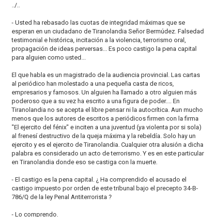
../..
- Usted ha rebasado las cuotas de integridad máximas que se
esperan en un ciudadano de Tiranolandia Señor Bermúdez. Falsedad
testimonial e histórica, incitación a la violencia, terrorismo oral,
propagación de ideas perversas... Es poco castigo la pena capital
para alguien como usted...
El que habla es un magistrado de la audiencia provincial. Las cartas
al periódico han molestado a una pequeña casta de ricos,
empresarios y famosos. Un alguien ha llamado a otro alguien más
poderoso que a su vez ha escrito a una figura de poder.... En
Tiranolandia no se acepta el libre pensar ni la autocrítica. Aun mucho
menos que los autores de escritos a periódicos firmen con la firma
"El ejercito del fénix" e inciten a una juventud (ya violenta por si sola)
al frenesí destructivo de la queja máxima y la rebeldía. Solo hay un
ejercito y es el ejercito de Tiranolandia. Cualquier otra alusión a dicha
palabra es considerado un acto de terrorismo. Y es en este particular
en Tiranolandia donde eso se castiga con la muerte.
- El castigo es la pena capital. ¿ Ha comprendido el acusado el
castigo impuesto por orden de este tribunal bajo el precepto 34-B-
786/Q de la ley Penal Antiterrorista ?
- Lo comprendo.