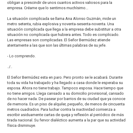
obligan a prescindir de unos cuantos activos valiosos para la
empresa. Créame que lo sentimos muchísimo...
La situación complicada se llama Ana Alonso Guzmán, mide un
metro setenta, rubia explosiva y noventa-sesenta-noventa. Una
situación complicada que llega a la empresa debe substituir a otra
situación no complicada que hubiera antes. Todo es complicado.
Las empresas son complicadas. El Señor Bermúdez atiende
atentamente a las que son las últimas palabras de su jefe.
- Lo comprendo.
../..
El Señor Bermúdez esta en paro. Pero pronto se le acabará. Durante
toda su vida ha trabajado y ha llegado a casa donde le esperaba su
esposa. Ahora no tiene trabajo. Tampoco esposa. Hace tiempo que
no tiene amigos. Llega cansado a su domicilio provisional, cansado
de no hacer nada. De pasear por barrios de su ciudad que ya conoce
de memoria. Es un piso de alquiler, pequeño, de menos de cincuenta
metros cuadrados. Para luchar contra la inactividad comienza a
escribir asiduamente cartas de queja y reflexión al periódico de más
tirada nacional. Su fervor dialéctico aumenta a la par que su actividad
física disminuye.