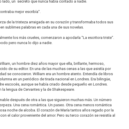
ro lado, un secreto que nunca había contado a nadie.
contraba mejor escribía".
erza de la tristeza arraigada en su corazón y transformaba todos sus
n sublimes palabras en cada una de sus novelas.
almente los más crueles, comenzaron a apodarla "La escritora triste".
odo pero nunca lo dijo a nadie.
illiam, un hombre diez años mayor que ella, brillante, hermoso,
ido de su editor. En una de las muchas cenas a las que asistía por
dad se conocieron. William era un hombre atento. Entendía de libros
olumna en un periódico de tirada nacional en Londres. Era bilingüe,
re escocés, aunque se había criado desde pequeño en Londres.
 la lengua de Cervantes y la de Shakespeare.
amable después de otra a las que siguieron muchas más. Un número
torpeza. Una cena romántica. Un paseo. Otra cena menos romántica
sa noche de alcoba. El corazón de María tantos años regado por la
con el calor proveniente del amor. Pero su terco corazón se resistía al