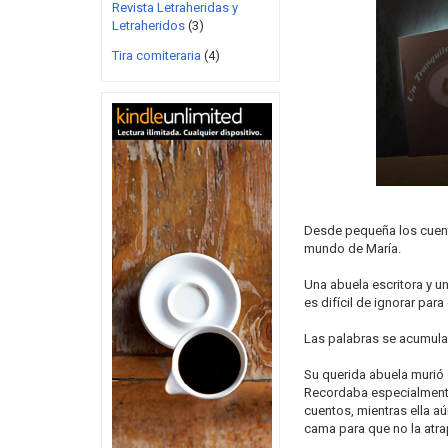
Revista Letraheridas y
Letraheridos
(3)
Tira comiteraria
(4)
Desde pequeña los cuento
mundo de María.
Una abuela escritora y un
es difícil de ignorar par
Las palabras se acumula
Su querida abuela murió 
Recordaba especialmente 
cuentos, mientras ella a
cama para que no la atra