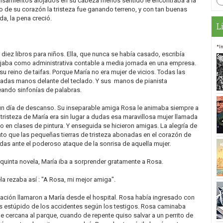
nsamientos alojados en su cabeza menos sentido le encontraba a la
to de su corazón la tristeza fue ganando terreno, y con tan buenas
a, la pena creció.
L
*I
diez libros para niños. Ella, que nunca se había casado, escribía
aba como administrativa contable a media jornada en una empresa.
su reino de taifas. Porque María no era mujer de vicios. Todas las
cadas manos delante del teclado. Y sus manos de pianista
reando sinfonías de palabras.
un día de descanso. Su inseparable amiga Rosa le animaba siempre a
a tristeza de María era sin lugar a dudas esa maravillosa mujer llamada
 en clases de pintura. Y enseguida se hicieron amigas. La alegría de
to que las pequeñas tierras de tristeza abonadas en el corazón de
das ante el poderoso ataque de la sonrisa de aquella mujer.
 quinta novela, María iba a sorprender gratamente a Rosa.
la rezaba así : "A Rosa, mi mejor amiga".
ntación llamaron a María desde el hospital. Rosa había ingresado con
s estúpido de los accidentes según los testigos. Rosa caminaba
le cercana al parque, cuando de repente quiso salvar a un perrito de