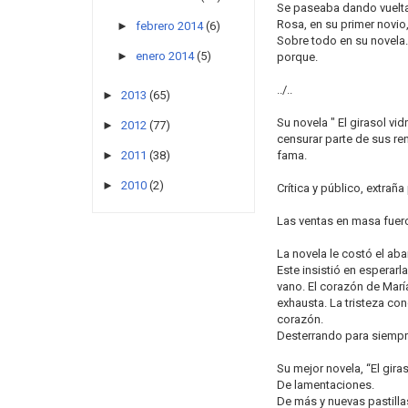
Se paseaba dando vuelta
Rosa, en su primer novio,
►
febrero 2014
(6)
Sobre todo en su novela
►
enero 2014
(5)
porque.
../..
►
2013
(65)
Su novela " El girasol vi
►
2012
(77)
censurar parte de sus re
fama.
►
2011
(38)
►
2010
(2)
Crítica y público, extrañ
Las ventas en masa fuero
La novela le costó el ab
Este insistió en esperar
vano. El corazón de María
exhausta. La tristeza con
corazón.
Desterrando para siempre
Su mejor novela, “El gira
De lamentaciones.
De más y nuevas pastilla