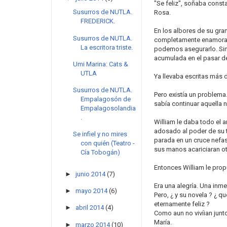
"Se feliz", soñaba cons
Susurros de NUTLA.
Rosa.
FREDERICK.
En los albores de su gran
Susurros de NUTLA.
completamente enamorada
La escritora triste.
podemos asegurarlo. Sin 
acumulada en el pasar de 
Umi Marina: Cats &
UTLA
Ya llevaba escritas más 
Susurros de NUTLA.
Pero existía un problema.
Empalagosón de
sabía continuar aquella 
Empalagosolandia
.
William le daba todo el 
adosado al poder de su tr
Se infiel y no mires
parada en un cruce nefas
con quién (Teatro -
sus manos acariciaran ot
Cía Tobogán)
Entonces William le pro
►
junio 2014
(7)
Era una alegría. Una inm
►
mayo 2014
(6)
Pero, ¿ y su novela ? ¿ q
eternamente feliz ?
►
abril 2014
(4)
Como aun no vivíian junt
María.
►
marzo 2014
(10)