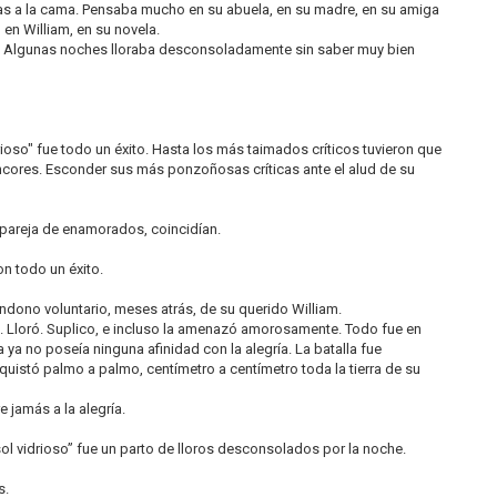
s a la cama. Pensaba mucho en su abuela, en su madre, en su amiga
 en William, en su novela.
. Algunas noches lloraba desconsoladamente sin saber muy bien
drioso" fue todo un éxito. Hasta los más taimados críticos tuvieron que
ncores. Esconder sus más ponzoñosas críticas ante el alud de su
a pareja de enamorados, coincidían.
n todo un éxito.
andono voluntario, meses atrás, de su querido William.
la. Lloró. Suplico, e incluso la amenazó amorosamente. Todo fue en
 ya no poseía ninguna afinidad con la alegría. La batalla fue
quistó palmo a palmo, centímetro a centímetro toda la tierra de su
 jamás a la alegría.
sol vidrioso” fue un parto de lloros desconsolados por la noche.
s.