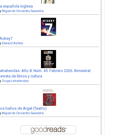
a española inglesa
y
Miguel de Cervantes Saavedra
ickey7
y
Edward Ashton
etraheridas. Año 8. Núm. 45. Febrero 2026. Bimestral:
evista de libros y cultura
y
Grupo Letraheridos
os baños de Argel (Teatro)
y
Miguel de Cervantes Saavedra