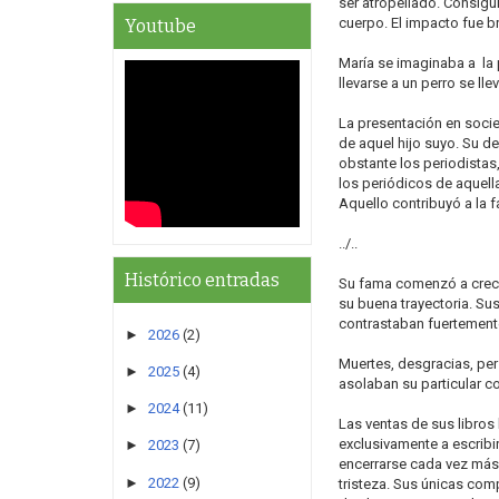
ser atropellado. Consigui
cuerpo. El impacto fue br
Youtube
María se imaginaba a la 
llevarse a un perro se lle
La presentación en socie
de aquel hijo suyo. Su de
obstante los periodistas,
los periódicos de aquell
Aquello contribuyó a la 
../..
Histórico entradas
Su fama comenzó a crece
su buena trayectoria. Su
contrastaban fuertement
►
2026
(2)
Muertes, desgracias, per
►
2025
(4)
asolaban su particular c
►
2024
(11)
Las ventas de sus libros 
exclusivamente a escribi
►
2023
(7)
encerrarse cada vez más
►
2022
(9)
tristeza. Sus únicas com