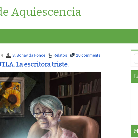
de Aquiescencia
14
S. Bonavida Ponce
Relatos
20 comments
LA. La escritora triste.
L
M