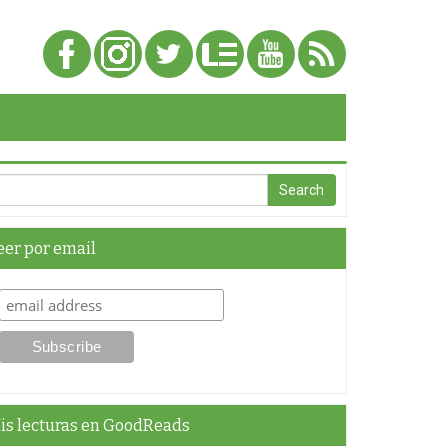
eer por email
is lecturas en GoodReads