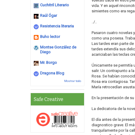
vueltas daba en esos pe
Cuchitril Literario
vida. Y en aquel rinconci
simientes como era regad
Raúl Ógar
../..
Resistencia literaria
Pasaron cuatro novelas y 
Buho lector
como una posesa. Trabaj
Las tardes eran parte de 
Montse González de
tardes extendía sus deli
Diego
acariciaban las teclas c
Mr. Borgo
Únicamente se permitía 
salir. Un contrapunto a l
Dragona Blog
Rosa. Se habían conocido
Mostrar todo
Rosa era contagiosa. Tan
María retrocedían asusta
En la presentación de su
Safe Creative
La dedicatoria de la nove
El día antes de la prese
diagnostico grave. El má
tranquilamente por la cal