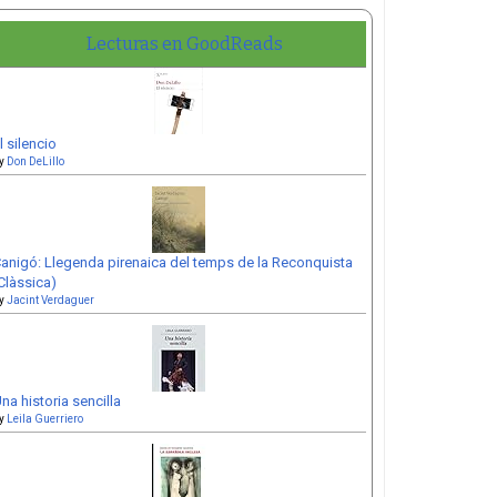
Lecturas en GoodReads
l silencio
y
Don DeLillo
anigó: Llegenda pirenaica del temps de la Reconquista
Clàssica)
y
Jacint Verdaguer
na historia sencilla
y
Leila Guerriero