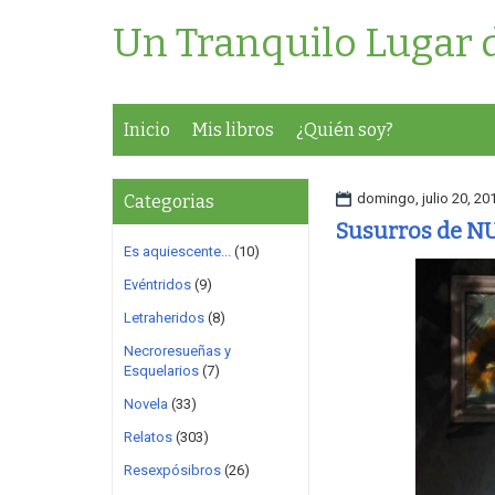
Un Tranquilo Lugar 
Inicio
Mis libros
¿Quién soy?
domingo, julio 20, 20
Categorias
Susurros de NUT
Es aquiescente...
(10)
Evéntridos
(9)
Letraheridos
(8)
Necroresueñas y
Esquelarios
(7)
Novela
(33)
Relatos
(303)
Resexpósibros
(26)