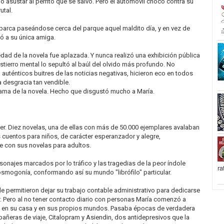
ó asustar al perrito que se salvó. Pero el automóvil chocó contra su
utal.
parca paseándose cerca del parque aquel maldito día, y en vez de
vó a su única amiga.
dad de la novela fue aplazada. Y nunca realizó una exhibición pública
stierro mental lo sepultó al baúl del olvido más profundo. No
 auténticos buitres de las noticias negativas, hicieron eco en todos
a desgracia tan vendible.
fama de la novela. Hecho que disgustó mucho a María.
r. Diez novelas, una de ellas con más de 50.000 ejemplares avalaban
s cuentos para niños, de carácter esperanzador y alegre,
e con sus novelas para adultos.
sonajes marcados por lo tráfico y las tragedias de la peor índole
ra
osmogonía, conformando así su mundo "librófilo" particular.
le permitieron dejar su trabajo contable administrativo para dedicarse
r. Pero al no tener contacto diario con personas María comenzó a
 en su casa y en sus propios mundos. Pasaba épocas de verdadera
pañeras de viaje, Citalopram y Asiendin, dos antidepresivos que la