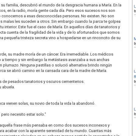
n su familia, descubrió el mundo de la desgracia humana a María. En la
L
icos, en la radio, moría gente cada día. Pero esos sucesos nos son
b
o conocemos a esas desconocidas personas. No existen. No son
s malas les suceden a otros. Sin embargo cuando la parca te golpea
u interior. Este fue el caso de María. En aquellos días de tanatorios y
cta cuenta de la fragilidad de la vida y de lo afortunados que somos
na pequeña tristeza secreta vino a hospedarse en un rinconcito de su
M
b
de, su madre moría de un cáncer. Era irremediable. Los médicos
o a tiempo y sin embargo la metástasis avanzaba a sus anchas
n plumazo. Ninguna pastillas o solució alternativa brindo ningún
rca se abrió camino en la cansada cara de la madre de María.
L
R
s de pesados tanatorios y oscuros cementerios.
b
 abuela.
a vienen solas, su novio de toda la vida la abandonó.
L
pero necesito estar solo."
b
aquella frase más pensaba en como dos sucesos inconexos y
ra acabar con la aparente serenidad de tu mundo. Cuantas más