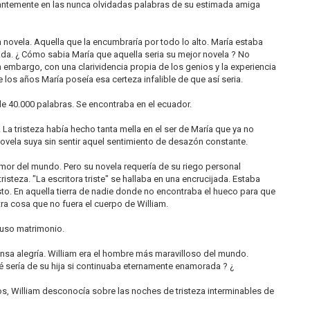
tantemente en las nunca olvidadas palabras de su estimada amiga
 novela. Aquella que la encumbraría por todo lo alto. María estaba
. ¿ Cómo sabia María que aquella seria su mejor novela ? No
embargo, con una clarividencia propia de los genios y la experiencia
los años María poseía esa certeza infalible de que así seria.
de 40.000 palabras. Se encontraba en el ecuador.
 La tristeza había hecho tanta mella en el ser de María que ya no
novela suya sin sentir aquel sentimiento de desazón constante.
amor del mundo. Pero su novela requería de su riego personal
isteza. "La escritora triste" se hallaba en una encrucijada. Estaba
to. En aquella tierra de nadie donde no encontraba el hueco para que
ra cosa que no fuera el cuerpo de William.
puso matrimonio.
ensa alegría. William era el hombre más maravilloso del mundo.
ué sería de su hija si continuaba eternamente enamorada ? ¿
os, William desconocía sobre las noches de tristeza interminables de