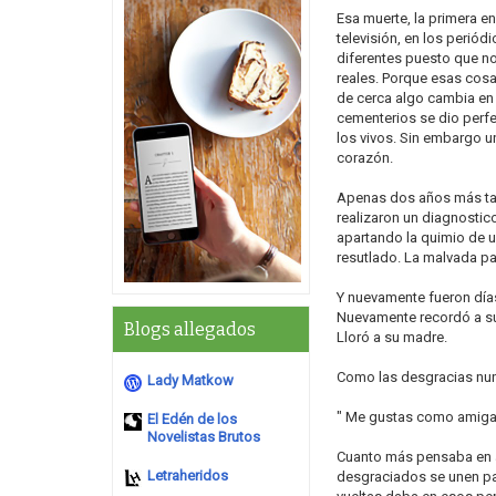
Esa muerte, la primera e
televisión, en los periód
diferentes puesto que n
reales. Porque esas cosa
de cerca algo cambia en t
cementerios se dio perfe
los vivos. Sin embargo u
corazón.
Apenas dos años más tar
realizaron un diagnostic
apartando la quimio de u
resutlado. La malvada pa
Y nuevamente fueron día
Nuevamente recordó a su
Blogs allegados
Lloró a su madre.
Como las desgracias nunc
Lady Matkow
" Me gustas como amiga 
El Edén de los
Novelistas Brutos
Cuanto más pensaba en 
Letraheridos
desgraciados se unen pa