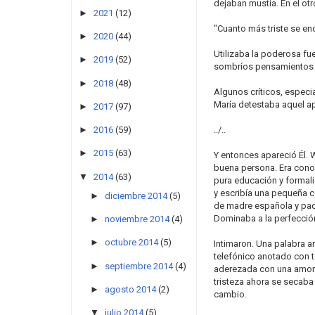
dejaban mustia. En el ot
►
2021
(12)
"Cuanto más triste se en
►
2020
(44)
Utilizaba la poderosa fu
►
2019
(52)
sombríos pensamientos e
►
2018
(48)
Algunos críticos, especi
María detestaba aquel ap
►
2017
(97)
../..
►
2016
(59)
►
2015
(63)
Y entonces apareció Él. W
buena persona. Era conoc
▼
2014
(63)
pura educación y formali
y escribía una pequeña c
►
diciembre 2014
(5)
de madre española y pad
Dominaba a la perfección
►
noviembre 2014
(4)
►
octubre 2014
(5)
Intimaron. Una palabra 
telefónico anotado con 
►
septiembre 2014
(4)
aderezada con una amoro
tristeza ahora se secaba 
►
agosto 2014
(2)
cambio.
▼
julio 2014
(5)