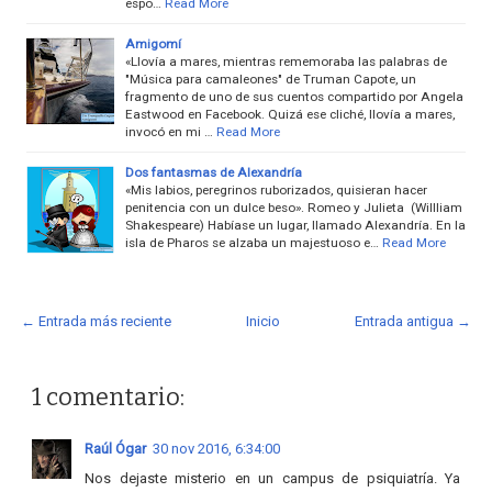
espo…
Read More
Amigomí
«Llovía a mares, mientras rememoraba las palabras de
"Música para camaleones" de Truman Capote, un
fragmento de uno de sus cuentos compartido por Angela
Eastwood en Facebook. Quizá ese cliché, llovía a mares,
invocó en mi …
Read More
Dos fantasmas de Alexandría
«Mis labios, peregrinos ruborizados, quisieran hacer
penitencia con un dulce beso». Romeo y Julieta (Willliam
Shakespeare) Habíase un lugar, llamado Alexandría. En la
isla de Pharos se alzaba un majestuoso e…
Read More
← Entrada más reciente
Inicio
Entrada antigua →
1 comentario:
Raúl Ógar
30 nov 2016, 6:34:00
Nos dejaste misterio en un campus de psiquiatría. Ya