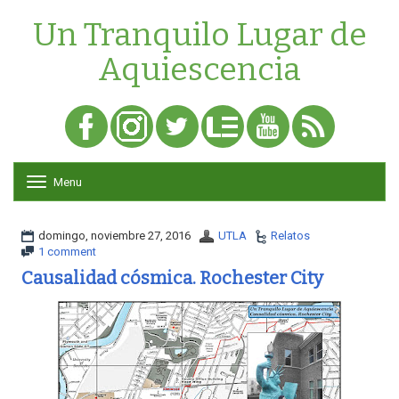
Un Tranquilo Lugar de
Aquiescencia
Menu
T
o
g
g
domingo, noviembre 27, 2016
UTLA
Relatos
l
1 comment
e
Causalidad cósmica. Rochester City
n
a
v
i
g
a
t
i