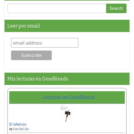
Leer por email
Mis lecturas en GoodReads
Lecturas en GoodReads
El silencio
by
Don DeLillo