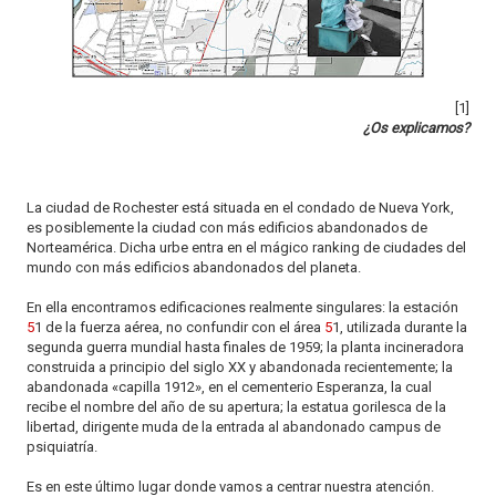
o
n
[1]
¿Os explicamos?
La ciudad de Rochester está situada en el condado de Nueva York,
es posiblemente la ciudad con más edificios abandonados de
Norteamérica. Dicha urbe entra en el mágico ranking de ciudades del
mundo con más edificios abandonados del planeta.
En ella encontramos edificaciones realmente singulares: la estación
5
1 de la fuerza aérea, no confundir con el área
5
1, utilizada durante la
segunda guerra mundial hasta finales de 1959; la planta incineradora
construida a principio del siglo XX y abandonada recientemente; la
abandonada «capilla 1912», en el cementerio Esperanza, la cual
recibe el nombre del año de su apertura; la estatua gorilesca de la
libertad, dirigente muda de la entrada al abandonado campus de
psiquiatría.
Es en este último lugar donde vamos a centrar nuestra atención.