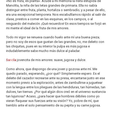
«No es fruta, es planta». Acude a mi memoria la risita estúpida de
Manolita, la niña de las tetas grandes de primaria. Ella no sabía
distinguir entre fruta, planta, hortaliza o sembradío; y a pesar de ello,
era una excepcional temporera. Nos escabullíamos rápido al salir de
clase, prestos a comer en las esquinas, en los campos, o al
resguardo del malecón. ¡Qué recuerdos! En esos tiempos se forjó en
mi mente el ideal de la fruta de mis amores.
Todo mi vigor se renueva cuando huelo ante mí una buena pieza;
pero no soy de esos que gustan de las grandes; no, me deleito con
las chiquitas, pues en su interior la pulpa es más jugosa e
indudablemente sabe mucho más dulce al paladar.
S
a
nd
í
a
jovencita de mis amores: suave, jugosa y dulce.
Como ahora, que dispongo de una joven y gozosa ante mí. Me
quedo parado, esperando, ¿por qué? Simplemente espero. Es el
deleite del cazador recrearse ante su presa, encantarse justo en ese
momento previo a la exploración, antes de zambullirse a juguetear
con la lengua entre los pliegues de las hendiduras, tan húmedas, tan
dulces, tan tiernas. ¿Por qué algún dios creó en el universo sustancia
tan lujuriosa? Acaso, ¿para hacer que hombres débiles como yo
vieran flaquear sus fuerzas ante su visión? Yo, pobre de mí, que
tiemblo ante el solo pensamiento de su pepita y su carne jugosa.