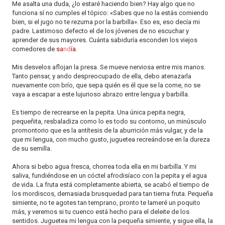
Me asalta una duda, ¿lo estaré haciendo bien? Hay algo que no
funciona sí no cumples el tópico: «Sabes que no la estás comiendo
bien, si el jugo no te rezuma por la barbilla». Eso es, eso decía mi
padre. Lastimoso defecto el de los jóvenes de no escuchar y
aprender de sus mayores. Cuánta sabiduría esconden los viejos
comedores de
s
a
nd
í
a
.
Mis desvelos aflojan la presa. Se mueve nerviosa entre mis manos.
Tanto pensar, y ando despreocupado de ella, debo atenazarla
nuevamente con brío, que sepa quién es él que se la come, no se
vaya a escapar a este lujurioso abrazo entre lengua y barbilla.
Es tiempo de recrearse en la pepita. Una única pepita negra,
pequeñita, resbaladiza como lo es todo su contorno, un minúsculo
promontorio que es la antítesis de la aburrición más vulgar, y de la
que mi lengua, con mucho gusto, juguetea recreándose en la dureza
de su semilla.
Ahora si bebo agua fresca, chorrea toda ella en mi barbilla. Y mi
saliva, fundiéndose en un cóctel afrodisíaco con la pepita y el agua
de vida. La fruta está completamente abierta, se acabó el tiempo de
los mordiscos, demasiada brusquedad para tan tierna fruta. Pequeña
simiente, no te agotes tan temprano, pronto te lameré un poquito
más, y veremos si tu cuenco está hecho para el deleite de los
sentidos. Juguetea mi lengua con la pequeña simiente, y sigue ella, la