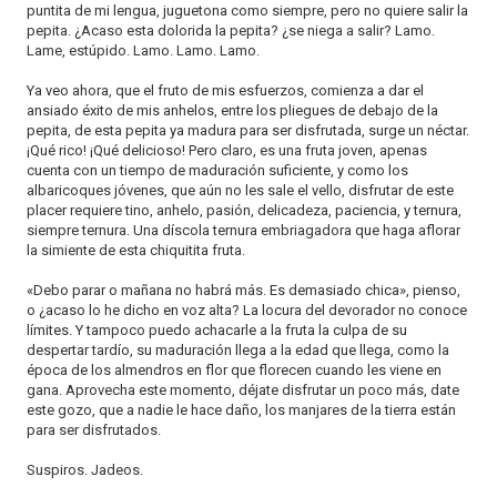
puntita de mi lengua, juguetona como siempre, pero no quiere salir la
pepita. ¿Acaso esta dolorida la pepita? ¿se niega a salir? Lamo.
Lame, estúpido. Lamo. Lamo. Lamo.
Ya veo ahora, que el fruto de mis esfuerzos, comienza a dar el
ansiado éxito de mis anhelos, entre los pliegues de debajo de la
pepita, de esta pepita ya madura para ser disfrutada, surge un néctar.
¡Qué rico! ¡Qué delicioso! Pero claro, es una fruta joven, apenas
cuenta con un tiempo de maduración suficiente, y como los
albaricoques jóvenes, que aún no les sale el vello, disfrutar de este
placer requiere tino, anhelo, pasión, delicadeza, paciencia, y ternura,
siempre ternura. Una díscola ternura embriagadora que haga aflorar
la simiente de esta chiquitita fruta.
«Debo parar o mañana no habrá más. Es demasiado chica», pienso,
o ¿acaso lo he dicho en voz alta? La locura del devorador no conoce
límites. Y tampoco puedo achacarle a la fruta la culpa de su
despertar tardío, su maduración llega a la edad que llega, como la
época de los almendros en flor que florecen cuando les viene en
gana. Aprovecha este momento, déjate disfrutar un poco más, date
este gozo, que a nadie le hace daño, los manjares de la tierra están
para ser disfrutados.
Suspiros. Jadeos.