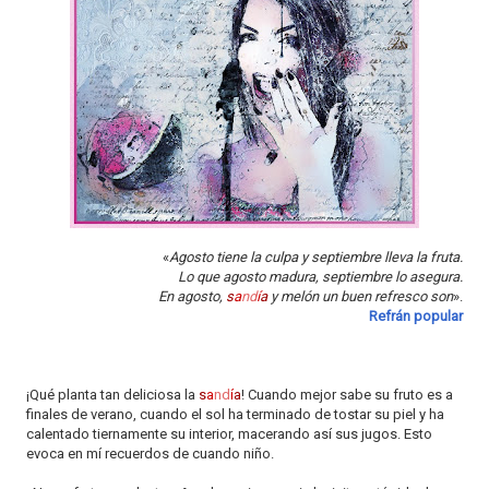
o
n
«
Agosto tiene la culpa y septiembre lleva la fruta.
Lo que agosto madura, septiembre lo asegura.
En agosto,
s
a
nd
í
a
y melón un buen refresco son
».
Refrán popular
¡Qué planta tan deliciosa la
s
a
nd
í
a
! Cuando mejor sabe su fruto es a
finales de verano, cuando el sol ha terminado de tostar su piel y ha
calentado tiernamente su interior, macerando así sus jugos. Esto
evoca en mí recuerdos de cuando niño.