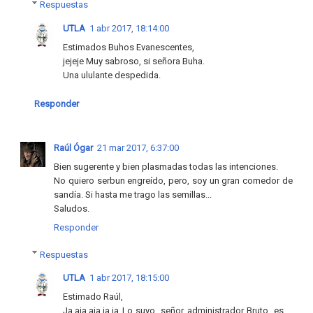
Respuestas
UTLA
1 abr 2017, 18:14:00
Estimados Buhos Evanescentes,
jejeje Muy sabroso, si señora Buha.
Una ululante despedida.
Responder
Raúl Ógar
21 mar 2017, 6:37:00
Bien sugerente y bien plasmadas todas las intenciones.
No quiero serbun engreído, pero, soy un gran comedor de
sandía. Si hasta me trago las semillas...
Saludos.
Responder
Respuestas
UTLA
1 abr 2017, 18:15:00
Estimado Raúl,
Ja,aja,aja,ja,ja Lo suyo, señor administrador Bruto, es