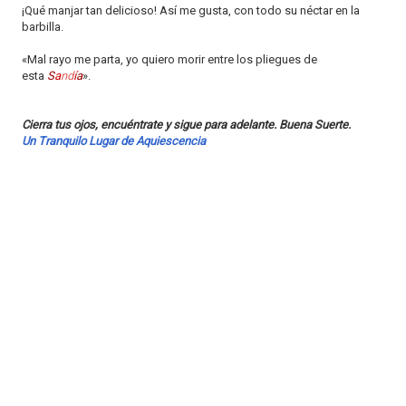
¡Qué manjar tan delicioso! Así me gusta, con todo su néctar en la
barbilla.
«Mal rayo me parta, yo quiero morir entre los pliegues de
esta
S
a
nd
í
a
».
Cierra tus ojos, encuéntrate y sigue para adelante. Buena Suerte.
Un Tranquilo Lugar de Aquiescencia