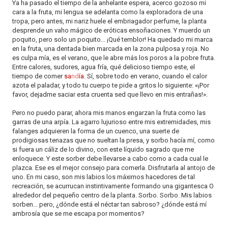
Ya ha pasado el tiempo de la anhelante espera, acerco gozoso mi
cara a la fruta, mi lengua se adelanta como la exploradora de una
tropa, pero antes, mi nariz huele el embriagador perfume, la planta
desprende un vaho mágico de eróticas ensoñaciones. Y muerdo un
poquito, pero solo un poquito... ¡Qué temblor! Ha quedado mi marca
en la fruta, una dentada bien marcada en la zona pulposa y roja. No
es culpa mía, es el verano, que le abre más los poros a la pobre fruta.
Entre calores, sudores, agua fría, qué delicioso tiempo este, el
tiempo de comer
s
a
nd
í
a
. Sí, sobre todo en verano, cuando el calor
azota el paladar, y todo tu cuerpo te pide a gritos lo siguiente: «¡Por
favor, dejadme saciar esta cruenta sed que llevo en mis entrañas!».
Pero no puedo parar, ahora mis manos engarzan la fruta como las
garras de una arpía. La agarro lujurioso entre mis extremidades, mis
falanges adquieren la forma de un cuenco, una suerte de
prodigiosas tenazas que no sueltan la presa, y sorbo hacía mí, como
si fuera un cáliz de lo divino, con este líquido sagrado que me
enloquece. Y este sorber debe llevarse a cabo como a cada cual le
plazca. Ese es el mejor consejo para comerla. Disfrutarla al antojo de
uno. En mi caso, son mis labios los máximos hacedores de tal
recreación, se acurrucan instintivamente formando una gigantesca O
alrededor del pequeño centro de la planta. Sorbo. Sorbo. Mis labios
sorben... pero, ¿dónde está el néctar tan sabroso? ¿dónde está mí
ambrosía que se me escapa por momentos?