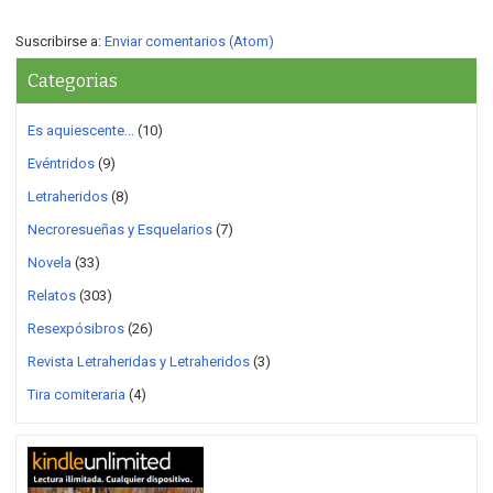
Suscribirse a:
Enviar comentarios (Atom)
Categorias
Es aquiescente...
(10)
Evéntridos
(9)
Letraheridos
(8)
Necroresueñas y Esquelarios
(7)
Novela
(33)
Relatos
(303)
Resexpósibros
(26)
Revista Letraheridas y Letraheridos
(3)
Tira comiteraria
(4)