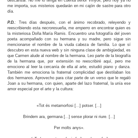
descansar. No me lo tenga en cuenta señor Vinyoli, pero hoy ya no
me importa, sus misterios quedarán en mi cajón de sastre para otro
día.
P.D.
: Tres días después, con el ánimo recobrado, releyendo y
reescribiendo esta necroresueña, me
emperro
en encontrar quien es
la misteriosa Doña María Ramis. Encuentro una fotografía del joven
poeta acompañado con su hermana y su madre, pero sigue sin
mencionarse el nombre de la viuda cabeza de familia. Lo que sí
descubro en esta nueva web y sin ninguna clase de ambigüedad, es
que Carmen alude al nombre de la hermana. Leo parte de la biografía
de la hermana que, por extensión no reescribiré aquí, pero me
emociono al leer la cercanía de ella al arte, estudió piano y danza.
También me emociona la fraternal complicidad que destilaban los
dos hermanos. Aprovecho para citar parte de un verso que le regaló
Joan a su hermana, con quien, aparte del lazo fraternal, la unía ese
amor especial por el arte y la cultura:
«Tot és metamorfosi [...] potser. [...]
Brindem ara, germana [...] sense plorar ni riure. [...]
Per molts anys».