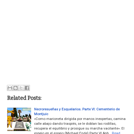
Related Posts:
Necroresueñas y Esquelarios. Parte VI: Cementerio de
Montjuic
«Como marioneta dirigida por manos inexpertas, camina
calle abajo dando traspiés, se le doblan las rodillas,
recupera el equilibrio y prosigue su marcha vacilante». El
espejo en el espejo (Michael Ende) Parte VI &nb…
Read