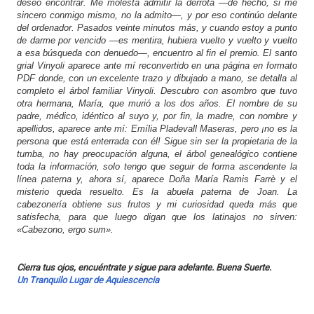
deseo encontrar. Me molesta admitir la derrota —de hecho, si me
sincero conmigo mismo, no la admito—, y por eso continúo delante
del ordenador. Pasados veinte minutos más, y cuando estoy a punto
de darme por vencido —es mentira, hubiera vuelto y vuelto y vuelto
a esa búsqueda con denuedo—, encuentro al fin el premio. El santo
grial Vinyoli aparece ante mí reconvertido en una página en formato
PDF donde, con un excelente trazo y dibujado a mano, se detalla al
completo el árbol familiar Vinyoli. Descubro con asombro que tuvo
otra hermana, María, que murió a los dos años. El nombre de su
padre, médico, idéntico al suyo y, por fin, la madre, con nombre y
apellidos, aparece ante mí: Emília Pladevall Maseras, pero ¡no es la
persona que está enterrada con él! Sigue sin ser la propietaria de la
tumba, no hay preocupación alguna, el árbol genealógico contiene
toda la información, solo tengo que seguir de forma ascendente la
línea paterna y, ahora sí, aparece Doña María Ramis Farrè y el
misterio queda resuelto. Es la abuela paterna de Joan. La
cabezonería obtiene sus frutos y mi curiosidad queda más que
satisfecha, para que luego digan que los latinajos no sirven:
«
Cabezono, ergo sum»
.
Cierra tus ojos, encuéntrate y sigue para adelante. Buena Suerte.
Un Tranquilo Lugar de Aquiescencia