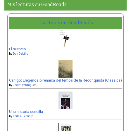
Mis lecturas en GoodReads
Lecturas en GoodReads
El silencio
by
Don DeLillo
Canigó: Llegenda pirenaica del temps de la Reconquista (Clàssica)
by
Jacint Verdaguer
Una historia sencilla
by
Leila Guerriero