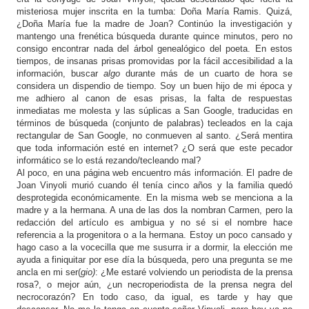
misteriosa mujer inscrita en la tumba: Doña María Ramis. Quizá,
¿Doña María fue la madre de Joan?
Continúo la investigación y
mantengo una frenética búsqueda durante quince minutos, pero no
consigo encontrar nada del árbol genealógico del poeta. En estos
tiempos, de insanas prisas promovidas por la fácil accesibilidad a la
información, buscar
algo
durante más de un cuarto de hora se
considera un dispendio de tiempo. Soy un buen hijo de mi época y
me adhiero al canon de esas prisas, la falta de respuestas
inmediatas me molesta y las súplicas a San Google, traducidas en
términos de búsqueda (conjunto de palabras) tecleados en la caja
rectangular de San Google, no conmueven al santo. ¿Será mentira
que toda información esté en internet? ¿O será que este pecador
informático se lo está rezando/tecleando mal?
Al poco, en una página web encuentro más información. El padre de
Joan Vinyoli murió cuando él tenía cinco años y la familia quedó
desprotegida económicamente. En la misma web se menciona a la
madre y a la hermana. A una de las dos la nombran Carmen, pero la
redacción del artículo es ambigua y no sé si el nombre hace
referencia a la progenitora o a la hermana. Estoy un poco cansado y
hago caso a la vocecilla que me susurra ir a dormir, la elección me
ayuda a finiquitar por ese día la búsqueda, pero una pregunta se me
ancla en mi ser(
gio)
: ¿Me estaré volviendo un periodista de la prensa
rosa?, o mejor aún, ¿un necroperiodista de la prensa negra del
necrocorazón? En todo caso, da igual, es tarde y hay que