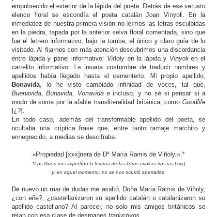
empobrecido el exterior de la lápida del poeta. Detrás de ese vetusto
elenco floral se escondía el poeta catalán Joan Vinyoli. En la
inmediatez de nuestra primera visión no leímos las letras esculpidas
en la piedra, tapada por la anterior selva floral comentada, sino que
fue el letrero informativo, bajo la tumba, el único y claro guía de lo
visitado. Al fijarnos con más atención descubrimos una discordancia
entre lápida y panel informativo:
Viñoly
en la lápida y
Vinyoli
en el
cartelito informativo. La insana costumbre de traducir nombres y
apellidos había llegado hasta el cementerio. Mi propio apellido,
Bonavida
, lo he visto cambiado infinidad de veces, tal que,
Buenavida
,
Bunavida
,
Vonavida
e incluso, y no sé si pensar si a
modo de sorna por la afable transliteralidad británica, como
Goodlife
[¿?].
En todo caso, además del transformable apellido del poeta, se
ocultaba una críptica frase que, entre tanto ramaje marchito y
ennegrecido, a medias se descifraba:
«Propiedad [xxx]nera de Dª María Ramis de Viñoly.».*
*Las flores nos impedían la lectura de las letras ocultas tras las [xxx]
y, en aquel momento, no se nos ocurrió apartarlas
.
De nuevo un mar de dudas me asaltó, Doña María Ramis de Viñoly,
¿con eñe?, ¿castellanizaron su apellido catalán o catalanizaron su
apellido castellano? Al parecer, no solo mis amigos británicos se
reían con esa clase de desmanes
traductivos
.