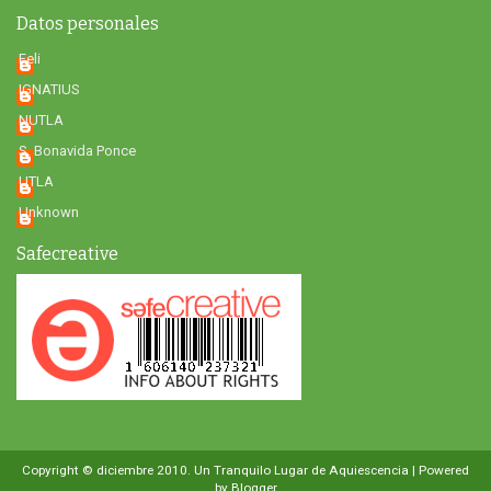
Datos personales
Feli
IGNATIUS
NUTLA
S. Bonavida Ponce
UTLA
Unknown
Safecreative
Copyright © diciembre 2010.
Un Tranquilo Lugar de Aquiescencia
| Powered
by
Blogger