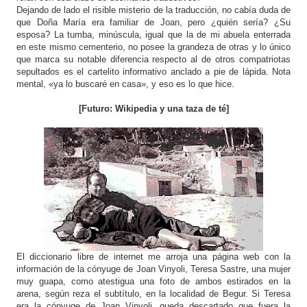
Dejando de lado el risible misterio de la traducción, no cabía duda de
que Doña María era familiar de Joan, pero ¿quién sería? ¿Su
esposa? La tumba, minúscula, igual que la de mi abuela enterrada
en este mismo cementerio, no posee la grandeza de otras y lo único
que marca su notable diferencia respecto al de otros compatriotas
sepultados es el cartelito informativo anclado a pie de lápida. Nota
mental, «ya lo buscaré en casa», y eso es lo que hice.
[Futuro: Wikipedia y una taza de té]
El diccionario libre de internet me arroja una página web con la
información de la cónyuge de Joan Vinyoli, Teresa Sastre, una mujer
muy guapa, como atestigua una foto de ambos estirados en la
arena, según reza el subtítulo, en la localidad de Begur. Si Teresa
era la cónyuge de Joan Vinyoli, queda descartado que fuera la