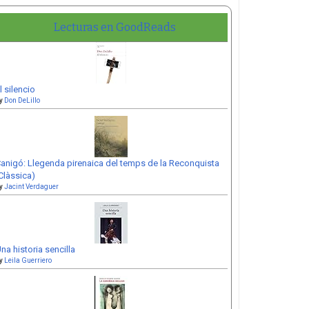
Lecturas en GoodReads
l silencio
y
Don DeLillo
anigó: Llegenda pirenaica del temps de la Reconquista
Clàssica)
y
Jacint Verdaguer
na historia sencilla
y
Leila Guerriero