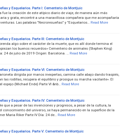
eñas y Esquelarios. Parte I: Cementerio de Montjuic
a fue la creación de este atípico diario de viaje, de manera aún más
naria y grata, encontré a una maravillosa compañera que me acompañaría
aventuras. Las palabras "Necroresueñas" y "Esquelarios…
Read More
ñas y Esquelarios. Parte III: Cementerio de Montjuic
prenda algo sobre el carácter de la muerte, que es allí donde termina el
mpiezan los buenos recuerdos» Cementerio de animales (Stephen King)
Día: 24 de julio de 2019 Origen: Barcelona. …
Read More
eñas y Esquelarios. Parte VI: Cementerio de Montjuic
ioneta dirigida por manos inexpertas, camina calle abajo dando traspiés,
an las rodillas, recupera el equilibrio y prosigue su marcha vacilante». El
el espejo (Michael Ende) Parte VI &nb…
Read More
eñas y Esquelarios. Parte IV: Cementerio de Montjuic
le que a pesar de las invenciones y progresos, a pesar de la cultura, la
 el conocimiento del universo, se haya permanecido en la superficie de la
ner Maria Riker Parte IV Día: 24 de…
Read More
eñas y Esquelarios. Parte V: Cementerio de Montjuic