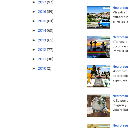
►
2017
(97)
Necroresu
►
2016
(59)
«Si extrañ
extraordi
►
2015
(63)
en estas 
►
2014
(63)
Necroresue
►
2013
(65)
«Tal vez a
dolor y e
►
2012
(77)
Parte III 
►
2011
(38)
Necroresu
►
2010
(2)
«Como mar
se le dobl
espejo en 
Necroresu
«¿Es posib
religión y
vida?» Rai
Necroresu