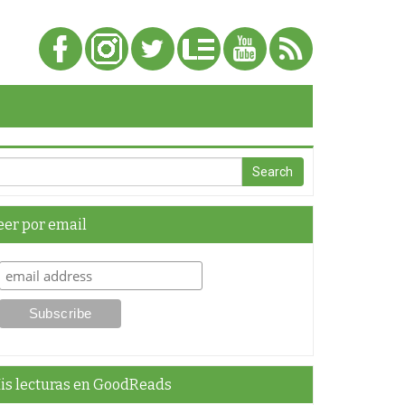
eer por email
is lecturas en GoodReads