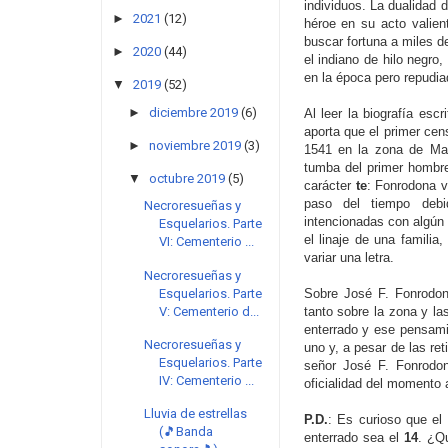
individuos. La dualidad 
►
2021
(12)
héroe en su acto valien
buscar fortuna a miles d
►
2020
(44)
el indiano de hilo negro
en la época pero repudi
▼
2019
(52)
►
diciembre 2019
(6)
Al leer la biografía escr
aporta que el primer cen
►
noviembre 2019
(3)
1541 en la zona de Mata
tumba del primer hombre
▼
octubre 2019
(5)
carácter
te
: Fonrodona 
paso del tiempo debid
Necroresueñas y
intencionadas con algún 
Esquelarios. Parte
el linaje de una familia
VI: Cementerio ...
variar una letra.
Necroresueñas y
Esquelarios. Parte
Sobre José F. Fonrodon
V: Cementerio d...
tanto sobre la zona y la
enterrado y ese pensami
Necroresueñas y
uno y, a pesar de las ret
Esquelarios. Parte
señor José F. Fonrodon
IV: Cementerio ...
oficialidad del momento 
Lluvia de estrellas
P.D.
: Es curioso que el
(🎵Banda
enterrado sea el
14
. ¿Q