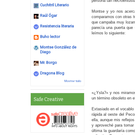
persona tan
necroentusi
Cuchitril Literario
Montse y yo nos acercam
Raúl Ógar
comparamos con otras tu
que campaba muy lozana 
Resistencia literaria
parecía una puerta que 
leímos lo siguiente:
Buho lector
Montse González de
Diego
Mr. Borgo
Dragona Blog
Mostrar todo
«¿Ysla?» y nos miramos 
un término obsoleto en e
Safe Creative
Extasiado en el vocablo
rápida al oeste del Peco
ella, aunque mis reflejo
y aproveché para tomar 
última la guardaría como