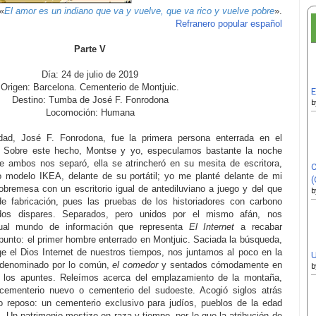
«
El amor es un indiano que va y vuelve, que va rico y vuelve pobre
».
Refranero popular español
Parte V
Día: 24 de julio de 2019
Origen: Barcelona. Cementerio de Montjuic.
E
Destino: Tumba de José F. Fonrodona
b
Locomoción: Humana
lidad, José F. Fonrodona, fue la primera persona enterrada en el
. Sobre este hecho, Montse y yo, especulamos bastante la noche
 de ambos nos separó, ella se atrincheró en su mesita de escritora,
C
o modelo IKEA, delante de su portátil; yo me planté delante de mi
(
obremesa con un escritorio igual de antediluviano a juego y del que
b
 fabricación, pues las pruebas de los historiadores con carbono
tados dispares. Separados, pero unidos por el mismo afán, nos
tual mundo de información que representa
El Internet
a recabar
punto: el primer hombre enterrado en Montjuic. Saciada la búsqueda,
ge el Dios Internet de nuestros tiempos, nos juntamos al poco en la
U
 denominado por lo común,
el comedor
y sentados cómodamente en
b
s los apuntes. Releímos acerca del emplazamiento de la montaña,
ementerio nuevo o cementerio del sudoeste. Acogió siglos atrás
o reposo: un cementerio exclusivo para judíos, pueblos de la edad
 Un patrimonio mestizo en raza y tiempo, por lo que la atribución de