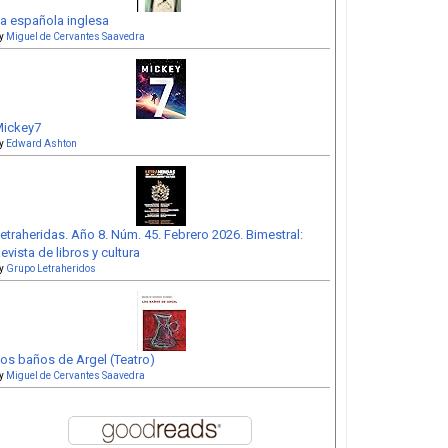
a española inglesa
y
Miguel de Cervantes Saavedra
ickey7
y
Edward Ashton
etraheridas. Año 8. Núm. 45. Febrero 2026. Bimestral:
evista de libros y cultura
y
Grupo Letraheridos
os baños de Argel (Teatro)
y
Miguel de Cervantes Saavedra