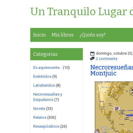
Un Tranquilo Lugar 
Inicio
Mis libros
¿Quién soy?
domingo, octubre 20,
Categorias
2 comments
Necroresueñas 
Es aquiescente...
(10)
Montjuic
Evéntridos
(9)
Letraheridos
(8)
Necroresueñas y
Esquelarios
(7)
Novela
(33)
Relatos
(303)
Resexpósibros
(26)