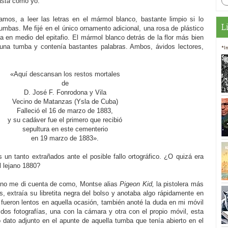
asta
como yo.
os, a leer las letras en el mármol blanco, bastante limpio si lo
L
mbas. Me fijé en el único ornamento adicional, una rosa de plástico
en medio del epitafio. El mármol blanco detrás de la flor más bien
una tumba y contenía bastantes palabras. Ambos, ávidos lectores,
*I
«Aquí descansan los restos mortales
de
D. José F. Fonrodona y Vila
Vecino de Matanzas (Ysla de Cuba)
Falleció el 16 de marzo de 1883,
y su cadáver fue el primero que recibió
sepultura en este cementerio
en 19 marzo de 1883».
un tanto extrañados ante el posible fallo ortográfico. ¿O quizá era
l lejano 1880?
 no me di cuenta de como, Montse alias
Pigeon Kid,
la pistolera más
s, extraía su libretita negra del bolso y anotaba algo rápidamente en
s fueron lentos en aquella ocasión, también anoté la duda en mi móvil
dos fotografías, una con la cámara y otra con el propio móvil, esta
 dato adjunto en el apunte de aquella tumba que tenía abierto en el