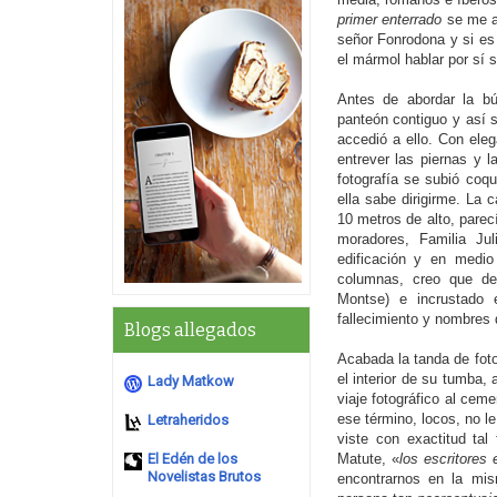
primer enterrado
se me an
señor Fonrodona y si es
el mármol hablar por sí s
Antes de abordar la b
panteón contiguo y así s
accedió a ello. Con eleg
entrever las piernas y 
fotografía se subió coq
ella sabe dirigirme. La 
10 metros de alto, parec
moradores, Familia Jul
edificación y en medio
columnas, creo que de 
Montse) e incrustado 
fallecimiento y nombres 
Blogs allegados
Acabada la tanda de fot
el interior de su tumba,
Lady Matkow
viaje fotográfico al cem
ese término, locos, no l
Letraheridos
viste con exactitud ta
El Edén de los
Matute, «
los escritores
Novelistas Brutos
encontrarnos en la mis