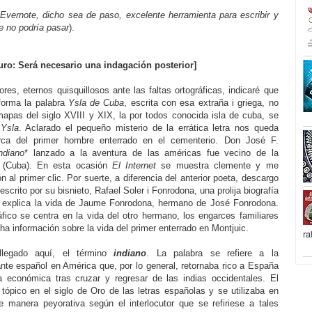
 Evernote, dicho sea de paso, excelente herramienta para escribir y
ue no podría pasar
).
uro: Será necesario una indagación posterior]
res, eternos quisquillosos ante las faltas ortográficas, indicaré que
nforma la palabra
Ysla de Cuba
, escrita con esa extraña i griega, no
mapas del siglo XVIII y XIX, la por todos conocida isla de cuba, se
:
Ysla
. Aclarado el pequeño misterio de la errática letra nos queda
ca del primer hombre enterrado en el cementerio. Don José F.
ndiano
* lanzado a la aventura de las américas fue vecino de la
 (Cuba). En esta ocasión
El Internet
se muestra clemente y me
n al primer clic. Por suerte, a diferencia del anterior poeta, descargo
crito por su bisnieto, Rafael Soler i Fonrodona, una prolija biografía
 explica la vida de Jaume Fonrodona, hermano de José Fonrodona.
fico se centra en la vida del otro hermano, los engarces familiares
a información sobre la vida del primer enterrado en Montjuic.
ra
 llegado aquí, el término
indiano
. La palabra se refiere a la
nte español en América que, por lo general, retornaba rico a España
 económica tras cruzar y regresar de las indias occidentales. El
tópico en el siglo de Oro de las letras españolas y se utilizaba en
 manera peyorativa según el interlocutor que se refiriese a tales