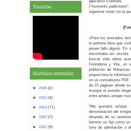
aplicativo Evernote.
(
*momento publicitario*:
Youtube
organizar notas sin la q
[Fut
«Para los avezados lecto
la primera letra que co
posee fallo alguno. En 
encontraba así escrita
buscar más datos acer
Fonrodona y Vila, un
i
población de Matanzas
Histórico entradas
proporciona la informació
en un comodísimo PDF, es
de 23 páginas dónde se
►
2026
(2)
Aunque el estudio biográ
entre ambos arrojan much
►
2025
(4)
*Me gustaría aclarar,
►
2024
(11)
denominación del emigra
después de su aventura
►
2023
(7)
término se fijó como un 
►
2022
(9)
tono de admiración o de