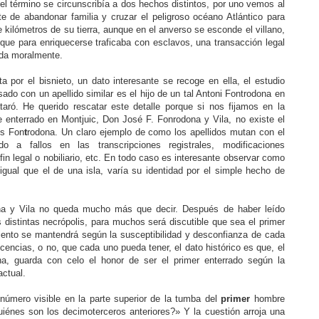
del término se circunscribía a dos hechos distintos, por uno vemos al
te de abandonar familia y cruzar el peligroso océano Atlántico para
e kilómetros de su tierra, aunque en el anverso se esconde el villano,
, que para enriquecerse traficaba con esclavos, una transacción legal
ada moralmente.
ita por el bisnieto, un dato interesante se recoge en ella, el estudio
sado con un apellido similar es el hijo de un tal Antoni Fontrodona en
ró. He querido rescatar este detalle porque si nos fijamos en la
 enterrado en Montjuic, Don José F. Fonrodona y Vila, no existe el
vs Fon
t
rodona. Un claro ejemplo de como los apellidos mutan con el
o a fallos en las transcripciones registrales, modificaciones
fin legal o nobiliario, etc. En todo caso es interesante observar como
, igual que el de una isla, varía su identidad por el simple hecho de
a y Vila no queda mucho más que decir. Después de haber leído
s distintas necrópolis, para muchos será discutible que sea el primer
ento se mantendrá según la susceptibilidad y desconfianza de cada
icencias, o no, que cada uno pueda tener, el dato histórico es que, el
a, guarda con celo el honor de ser el primer enterrado según la
actual.
 número visible en la parte superior de la tumba del
primer
hombre
uiénes son los decimoterceros anteriores?» Y la cuestión arroja una