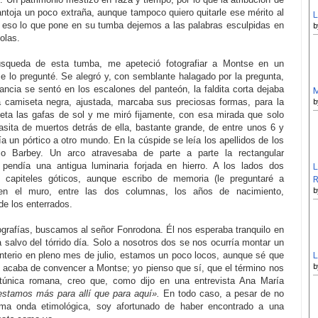
toja un poco extraña, aunque tampoco quiero quitarle ese mérito al
L
 eso lo que pone en su tumba dejemos a las palabras esculpidas en
b
olas.
úsqueda de esta tumba, me apeteció fotografiar a Montse en un
e lo pregunté. Se alegró y, con semblante halagado por la pregunta,
ancia se sentó en los escalones del panteón, la faldita corta dejaba
M
la camiseta negra, ajustada, marcaba sus preciosas formas, para la
b
ueta las gafas de sol y me miró fijamente, con esa mirada que solo
casita de muertos detrás de ella, bastante grande, de entre unos 6 y
ía un pórtico a otro mundo. En la cúspide se leía los apellidos de los
io Barbey. Un arco atravesaba de parte a parte la rectangular
 pendía una antigua luminaria forjada en hierro. A los lados dos
L
capiteles góticos, aunque escribo de memoria (le preguntaré a
R
en el muro, entre las dos columnas, los años de nacimiento,
b
de los enterrados.
ografías, buscamos al señor Fonrodona. Él nos esperaba tranquilo en
 a salvo del tórrido día. Solo a nosotros dos se nos ocurría montar un
enterio en pleno mes de julio, estamos un poco locos, aunque sé que
L
e acaba de convencer a Montse; yo pienso que sí, que el término nos
b
l túnica romana, creo que, como dijo en una entrevista Ana María
 estamos más para allí que para aquí».
En todo caso, a pesar de no
ma onda etimológica, soy afortunado de haber encontrado a una