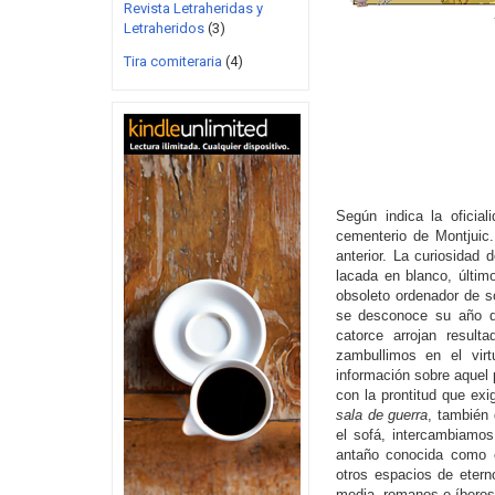
Revista Letraheridas y
Letraheridos
(3)
Tira comiteraria
(4)
Según indica la oficia
cementerio de Montjuic
anterior. La curiosidad
lacada en blanco, últim
obsoleto ordenador de s
se desconoce su año de
catorce arrojan resul
zambullimos en el vir
información sobre aquel 
con la prontitud que exi
sala de guerra
, también
el sofá, intercambiamo
antaño conocida como c
otros espacios de etern
media, romanos e íberos.