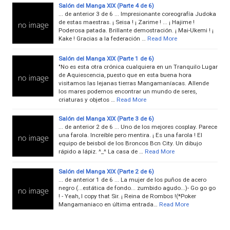
Salón del Manga XIX (Parte 4 de 6)
... de anterior 3 de 6 ... Impresionante coreografía Judoka
de estas maestras. ¡ Seisa ! ¡ Zarime ! ... ¡ Hajime !
Poderosa patada. Brillante demostración. ¡ Mai-Ukemi ! ¡
Kake ! Gracias a la federación …
Read More
Salón del Manga XIX (Parte 1 de 6)
"No es esta otra crónica cualquiera en un Tranquilo Lugar
de Aquiescencia, puesto que en esta buena hora
visitamos las lejanas tierras Mangamaníacas. Allende
los mares podemos encontrar un mundo de seres,
criaturas y objetos …
Read More
Salón del Manga XIX (Parte 3 de 6)
... de anterior 2 de 6 ... Uno de los mejores cosplay. Parece
una farola. Increíble pero mentira. ¡ Es una farola ! El
equipo de beisbol de los Broncos Bcn City. Un dibujo
rápido a lápiz. ^_^ La casa de …
Read More
Salón del Manga XIX (Parte 2 de 6)
... de anterior 1 de 6 ... La mujer de los puños de acero
negro (...estática de fondo... zumbido agudo...)- Go go go
! - Yeah, I copy that Sir. ¡ Reina de Rombos !(*Poker
Mangamaniaco en última entrada…
Read More