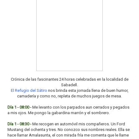
o
n
Crónica de las fascinantes 24 horas celebradas en la localidad de
Sabadell.
El Refugio del Sátiro
nos brinda esta jornada llena de buen humor,
camadería y como no, repleta de muchos juegos de mesa.
Día 1 - 08:00 -
Me levanto con los parpados aun cerrados y pegados
a mis ojos. Me pongo la gabardina marrón y el sombrero.
Día 1 - 08:30 -
Me recogen en automóvil mis compañeros. Un Ford
Mustang del ochenta y tres. No conozco sus nombres reales. Ella se
hace llamar Amalasunta, el con mirada fría me comenta que le llame