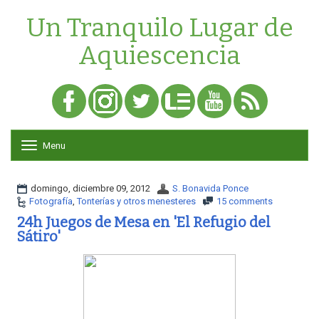
Un Tranquilo Lugar de
Aquiescencia
Menu
T
o
g
g
domingo, diciembre 09, 2012
S. Bonavida Ponce
l
Fotografía
,
Tonterías y otros menesteres
15 comments
e
24h Juegos de Mesa en 'El Refugio del
n
Sátiro'
a
v
i
g
a
t
i