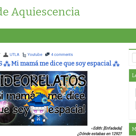
de Aquiescencia
7
UTLA
Youtube
4 comments
⁂ Mi mamá me dice que soy espacial ⁂
L
«
Edith: [Enfadada]
M
¿Dónde estabas en 1292?