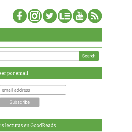
eer por email
is lecturas en GoodReads