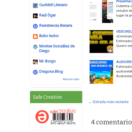
Presentac
Cuchitril Literario
Cubierta 
octubre d
Raúl Ógar
lugar la p
Resistencia literaria
VIDEORELA
Buho lector
«Entrénat
Estimados
Quiero ser
Montse González de
Diego
Mr. Borgo
AUDIOREL
Estimados,
audiorela
Dragona Blog
Audiorela
Mostrar todo
Safe Creative
← Entrada más reciente
4 comentario