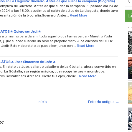
ión en La Llagosta: Guerrero. Antes de que suene la campana (Biografía)
completa de Guerrero. Antes de que suene la campana. El pasado día 24 de
e 2024, a las 18:00, acudimos al salón de actos de La Llagosta, donde tuvo
L
resentación de la biografía:Guerrero. Antes…
Read More
*I
TOS ⁂ Quiero ser Jedi ⁂
e a ti mismo para dejar ir todo aquello que temes perder» Maestro Yoda
, ¿Qué sucede cuando un niño se propone "ser"? «Los cuentos de UTLA:
 Jedi» Este videorelato se puede leer junto con …
Read More
ATOS ⁂ Jose Sinacento de León ⁂
 El relato de Jose, gallardo caballero de La Góstalla, ahora convertido en
to. La Góstalla, esa región mágica, que recoge héroes y monstruos.
tos Gostallenses Abrazos. Cierra tus ojos, encué…
Read More
Inicio
Entrada antigua →
s: