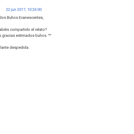
22 jun 2017, 10:26:00
dos Buhos Evanescentes,
abéis compartido el relato?
 gracias estimados buhos. ^^
ulante despedida.