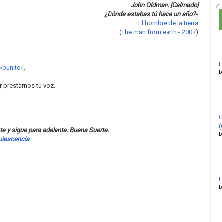
John Oldman: [Calmado]
¿Dónde estabas tú hace un año?
»
El hombre de la tierra
(
The man from earth - 2007
)
E
 «bunito»
.
b
 prestarnos tu voz.
C
(
ate y sigue para adelante. Buena Suerte.
b
uiescencia
U
b