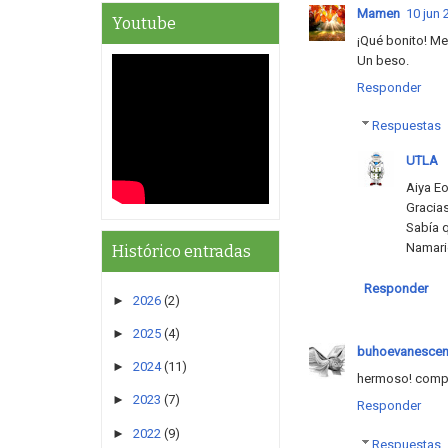
Mamen
10 jun 
Youtube
¡Qué bonito! M
Un beso.
Responder
Respuestas
UTLA
Aiya E
Gracia
Sabía q
Namari
Histórico entradas
Responder
►
2026
(2)
►
2025
(4)
buhoevanescen
►
2024
(11)
hermoso! compar
►
2023
(7)
Responder
►
2022
(9)
Respuestas