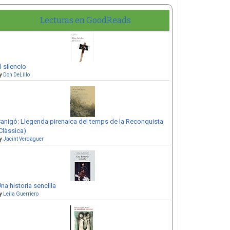
Lecturas en GoodReads
l silencio
y
Don DeLillo
anigó: Llegenda pirenaica del temps de la Reconquista
Clàssica)
y
Jacint Verdaguer
na historia sencilla
y
Leila Guerriero