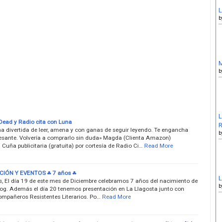
L
b
M
b
L
ead y Radio cita con Luna
R
a divertida de leer, amena y con ganas de seguir leyendo. Te engancha
b
esante. Volvería a comprarlo sin duda» Magda (Clienta Amazon)
) Cuña publicitaria (gratuita) por cortesía de Radio Ci…
Read More
IÓN Y EVENTOS ⁂ 7 años ⁂
L
, El día 19 de este mes de Diciembre celebramos 7 años del nacimiento de
b
log. Además el día 20 tenemos presentación en La Llagosta junto con
ompañeros Resistentes Literarios. Po…
Read More