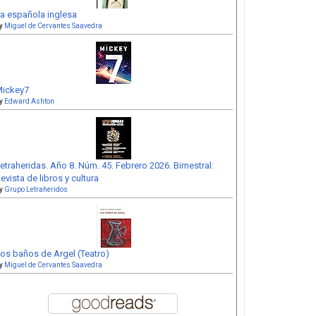
a española inglesa
y
Miguel de Cervantes Saavedra
ickey7
y
Edward Ashton
etraheridas. Año 8. Núm. 45. Febrero 2026. Bimestral:
evista de libros y cultura
y
Grupo Letraheridos
os baños de Argel (Teatro)
y
Miguel de Cervantes Saavedra