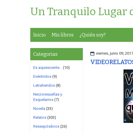
Un Tranquilo Lugar 
Inicio
Mis libros
¿Quién soy?
viernes, junio 09, 201
Categorias
VIDEORELATOS 
Es aquiescente...
(10)
Evéntridos
(9)
Letraheridos
(8)
Necroresueñas y
Esquelarios
(7)
Novela
(33)
Relatos
(303)
Resexpósibros
(26)