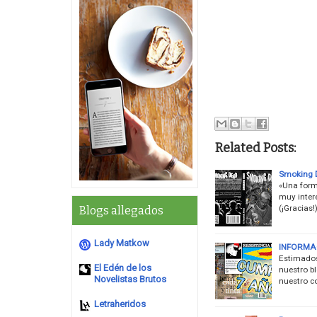
Related Posts:
Smoking D
«Una form
muy inter
(¡Gracias!
Blogs allegados
Lady Matkow
INFORMAC
Estimados
El Edén de los
nuestro b
Novelistas Brutos
nuestro c
Letraheridos