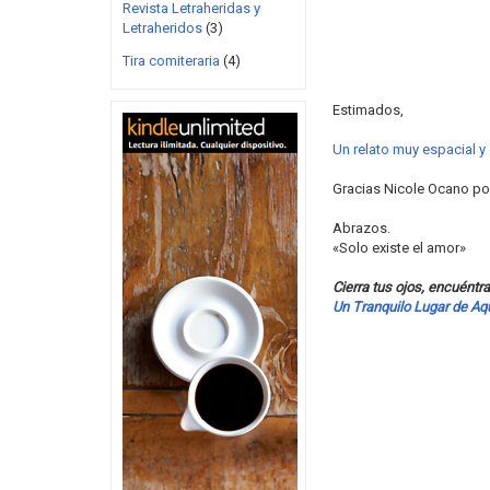
Revista Letraheridas y
Letraheridos
(3)
Tira comiteraria
(4)
Estimados,
Un relato muy espacial y
Gracias Nicole Ocano por
Abrazos.
«Solo existe el amor»
Cierra tus ojos, encuéntr
Un Tranquilo Lugar de Aq