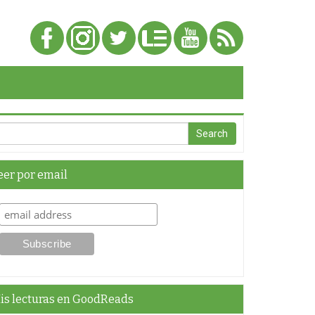
eer por email
is lecturas en GoodReads