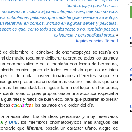
bomba, jajaja para la risa...
atopeyas, e incluso algunas interjecciones, que son sonidos
ransmutables en palabras que cada lengua inventa a su antojo.
 literatura, en cómics, incluso en algunas series y películas.
saben es que, como todo ser, abstracto o no, también poseen
existencia y personalidad propia
»
E
Aquiescencias Tomo I
b
de diciembre, el cónclave de onomatopeyas se reunía en
tural de madre roca para deliberar acerca de todos los asuntos
 un enorme saliente de la montaña con forma de herradura,
olorida reunión, pues de todos es sabido que las distintas
C
(
espectro de onda, poseen tonalidades diferentes según su
b
onido grave presentará un color más oscuro, mientras que uno
más luminosidad. La singular forma del lugar, en herradura,
 encanto sonoro, pues proporcionaba una acústica especial a
a guturales y faltos de buen eco, para que pudieran expresar
 ideas
c
o
l
o
r
í
s
t
i
c
a
s
los asuntos en el orden del día.
U
b
ía la asamblea. Era de ideas pensativas y muy reservado,
ja
y
¡Ah!
, los miembros onomatopéyicos más antiguos del
 contrario que
Mmmm
, poseía un carácter ufano, alegre de