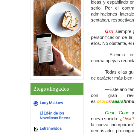
ideas y espabilado e
serlo. Por el contr
admiraciones lateral
sentaban, respectivam
Grrr
siempre g
personificación de la
ellos. No obstante, el
—Silencio o
onomatopeyas reunida
Todas ellas gu
de carácter más bien
Blogs allegados
—Este año ten
con gran rev
es
ororo
rr
aaars
hhhu
Lady Matkow
Cuac, Cuac
pr
El Edén de los
Novelistas Brutos
nuevo sonido.
¿Oink?
la nueva incorporac
Letraheridos
demasiado prolonga