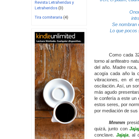
Revista Letraheridas y
Letraheridos
(3)
Onom
Tira comiteraria
(4)
int
Se nombran en
Lo que pocos 
Como cada 32 
torno al anfiteatro na
del año. Madre roca,
acogía cada año la c
vibraciones, en el 
oscilación. Así, un s
más agudo presentará 
le confería a este un
estos seres, por norm
por mediación de sus
Mmmm
presid
quizá, junto con
Jaja
conclave.
Jajaja
, al