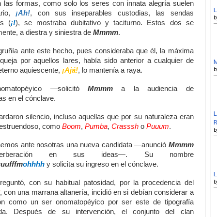
n las formas, como solo los seres con innata alegría suelen
L
ario,
¡Ah!
, con sus inseparables custodias, las sendas
b
es (
¡!
), se mostraba dubitativo y taciturno. Estos dos se
ente, a diestra y siniestra de
Mmmm
.
ruñía ante este hecho, pues consideraba que él, la máxima
 queja por aquellos lares, había sido anterior a cualquier de
M
 eterno aquiescente,
¡Ajá!
, lo mantenía a raya.
b
nomatopéyico —solicitó
Mmmm
a la audiencia de
s en el cónclave.
L
ardaron silencio, incluso aquellas que por su naturaleza eran
R
 estruendoso, como
Boom
,
Pumba
,
Crasssh
o
Puuum
.
b
emos ante nosotras una nueva candidata —anunció
Mmmm
erberación en sus ideas—. Su nombre
uufffm
ohhhh
y solicita su ingreso en el cónclave.
L
eguntó, con su habitual patosidad, por la procedencia del
b
, con una marrana altanería, incidió en si debían considerar a
ión como un ser onomatopéyico por ser este de tipografía
da. Después de su intervención, el conjunto del clan