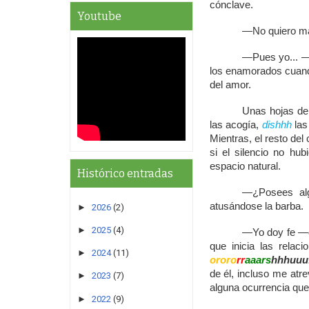
cónclave.
Youtube
—No quiero má
—Pues yo... —c
los enamorados cuand
del amor.
Unas hojas de
las acogía,
dishhh
las
Mientras, el resto de
si el silencio no hu
espacio natural.
Histórico entradas
—¿Posees alg
atusándose la barba.
►
2026
(2)
►
2025
(4)
—Yo doy fe —d
que inicia las rela
►
2024
(11)
ororo
rr
aaars
hhhuuu
de él, incluso me atr
►
2023
(7)
alguna ocurrencia que,
►
2022
(9)