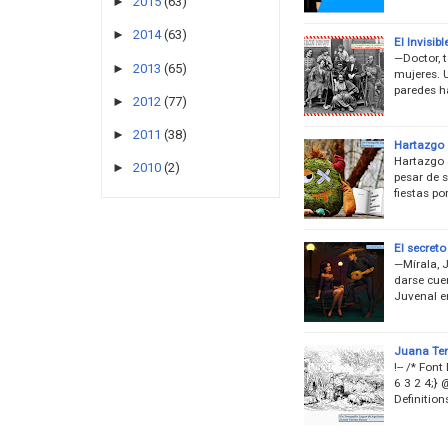
►
2015
(63)
►
2014
(63)
El Invisibl
—Doctor, 
►
2013
(65)
mujeres. 
paredes ha
►
2012
(77)
►
2011
(38)
Hartazgo
Hartazgo 
►
2010
(2)
pesar de s
fiestas po
El secreto
—Mírala, 
darse cue
Juvenal e
Juana Ter
!-- /* Fon
6 3 2 4;} 
Definitio