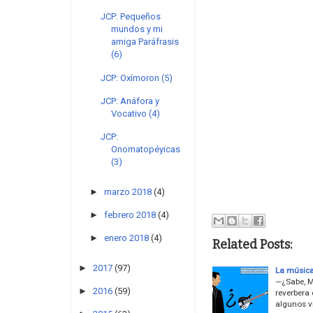
JCP: Pequeños
mundos y mi
amiga Paráfrasis
(6)
JCP: Oxímoron (5)
JCP: Anáfora y
Vocativo (4)
JCP:
Onomatopéyicas
(3)
►
marzo 2018
(4)
►
febrero 2018
(4)
►
enero 2018
(4)
Related Posts:
►
2017
(97)
La música
—¿Sabe, M
►
2016
(59)
reverbera
algunos v