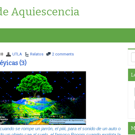
de Aquiescencia
18
UTLA
Relatos
2 comments
yicas (3)
L
M
cuando se rompe un jarrón, el piiii, para el sonido de un auto o
ando un objeto cae al suelo, el famoso Booom cuando explota la