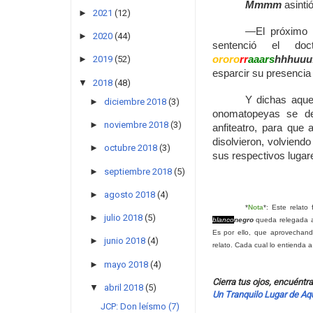
Mmmm
asinti
►
2021
(12)
—El próximo 
►
2020
(44)
sentenció el d
ororo
rr
aaars
hhhuuu
►
2019
(52)
esparcir su presencia 
▼
2018
(48)
Y dichas aque
►
diciembre 2018
(3)
onomatopeyas se de
►
noviembre 2018
(3)
anfiteatro, para que
disolvieron, volviend
►
octubre 2018
(3)
sus respectivos lugar
►
septiembre 2018
(5)
►
agosto 2018
(4)
*
Nota
*:
Este relato
►
julio 2018
(5)
blanco
negro
queda relegada al
Es por ello, que aprovechand
►
junio 2018
(4)
relato. Cada cual lo entienda a
►
mayo 2018
(4)
Cierra tus ojos, encuéntr
▼
abril 2018
(5)
Un Tranquilo Lugar de Aq
JCP: Don leísmo (7)