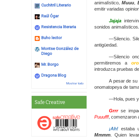
animalístico,
Muuu
,
Cuchitril Literario
emitir variadas opinio
Raúl Ógar
Jajaja
intervi
Resistencia literaria
sonidos animalísticos
Buho lector
—Silencio. Si
antigüedad.
Montse González de
Diego
—Silencio on
permitiremos a
oro
Mr. Borgo
introduzca pruebas de
Dragona Blog
A pesar de su 
Mostrar todo
onomatopeya de tamañ
—Hola, pues yo
Safe Creative
Grrr
se impac
Puuufff
, comenzaron a
¡Ah!
estaba u
Mmmm
. Quien leva