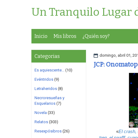
Un Tranquilo Lugar 
Inicio
Mis libros
¿Quién soy?
domingo, abril 01, 20
Categorias
JCP: Onomatopé
Es aquiescente...
(10)
Evéntridos
(9)
Letraheridos
(8)
Necroresueñas y
Esquelarios
(7)
Novela
(33)
Relatos
(303)
Resexpósibros
(26)
«
El crash, 
tren, el paafff, cu