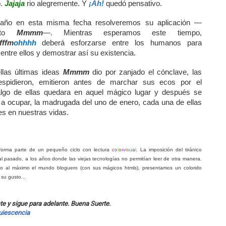
ó.
Jajaja
rio alegremente. Y
¡Ah!
quedó pensativo.
año en esta misma fecha resolveremos su aplicación —
octo
Mmmm
—. Mientras esperamos este tiempo,
fffm
ohhhh
deberá esforzarse entre los humanos para
entre ellos y demostrar así su existencia.
llas últimas ideas
Mmmm
dio por zanjado el cónclave, las
spidieron, emitieron antes de marchar sus ecos por el
 algo de ellas quedara en aquel mágico lugar y después se
o a ocupar, la madrugada del uno de enero, cada una de ellas
es en nuestras vidas.
 forma parte de un pequeño ciclo con lectura
c
o
l
o
r
v
i
s
u
a
l
. La imposición del tiránico
 pasado, a los años donde las viejas tecnologías no permitían leer de otra manera.
o al máximo el mundo bloguero (con sus mágicos htmls), presentamos un colorido
 su gusto...
ate y sigue para adelante. Buena Suerte.
uiescencia