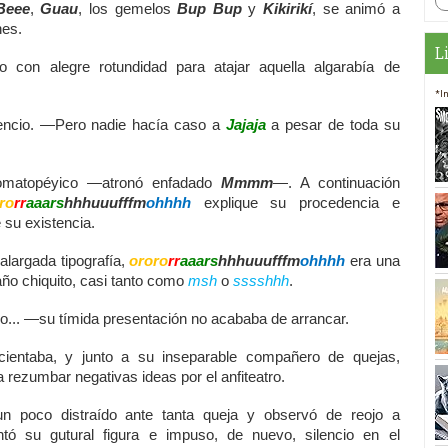
Beee
,
Guau
, los gemelos
Bup Bup
y
Kikirikí
, se animó a
nes.
L
no con alegre rotundidad para atajar aquella algarabía de
.
*I
lencio. —Pero nadie hacía caso a
Jajaja
a pesar de toda su
omatopéyico —atronó enfadado
Mmmm
—. A continuación
ro
rr
aaars
hhhuuufffm
ohhhh
explique su procedencia e
 su existencia.
alargada tipografía,
ororo
rr
aaars
hhhuuufffm
ohhhh
era una
o chiquito, casi tanto como
msh
o
sssshhh
.
... —su tímida presentación no acababa de arrancar.
ientaba, y junto a su inseparable compañero de quejas,
 rezumbar negativas ideas por el anfiteatro.
n poco distraído ante tanta queja y observó de reojo a
ntó su gutural figura e impuso, de nuevo, silencio en el