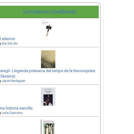
Lecturas en GoodReads
l silencio
y
Don DeLillo
anigó: Llegenda pirenaica del temps de la Reconquista
Clàssica)
y
Jacint Verdaguer
na historia sencilla
y
Leila Guerriero