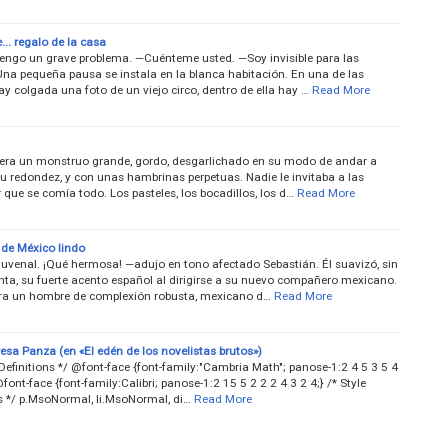
e... regalo de la casa
tengo un grave problema. —Cuénteme usted. —Soy invisible para las
Una pequeña pausa se instala en la blanca habitación. En una de las
y colgada una foto de un viejo circo, dentro de ella hay …
Read More
era un monstruo grande, gordo, desgarlichado en su modo de andar a
u redondez, y con unas hambrinas perpetuas. Nadie le invitaba a las
r que se comía todo. Los pasteles, los bocadillos, los d…
Read More
 de México lindo
Juvenal. ¡Qué hermosa! —adujo en tono afectado Sebastián. Él suavizó, sin
nta, su fuerte acento español al dirigirse a su nuevo compañero mexicano.
ra un hombre de complexión robusta, mexicano d…
Read More
esa Panza (en «El edén de los novelistas brutos»)
t Definitions */ @font-face {font-family:"Cambria Math"; panose-1:2 4 5 3 5 4
@font-face {font-family:Calibri; panose-1:2 15 5 2 2 2 4 3 2 4;} /* Style
ns */ p.MsoNormal, li.MsoNormal, di…
Read More