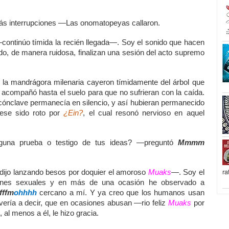
s interrupciones —Las onomatopeyas callaron.
ontinúo tímida la recién llegada—. Soy el sonido que hacen
o, de manera ruidosa, finalizan una sesión del acto supremo
 la mandrágora milenaria cayeron tímidamente del árbol que
 acompañó hasta el suelo para que no sufrieran con la caída.
l cónclave permanecía en silencio, y así hubieran permanecido
biese sido roto por
¿Ein?
, el cual resonó nervioso en aquel
una prueba o testigo de tus ideas? —preguntó
Mmmm
ra
ijo lanzando besos por doquier el amoroso
Muaks
—. Soy el
ciones sexuales y en más de una ocasión he observado a
fffm
ohhhh
cercano a mí. Y ya creo que los humanos usan
evería a decir, que en ocasiones abusan —rio feliz
Muaks
por
 al menos a él, le hizo gracia.