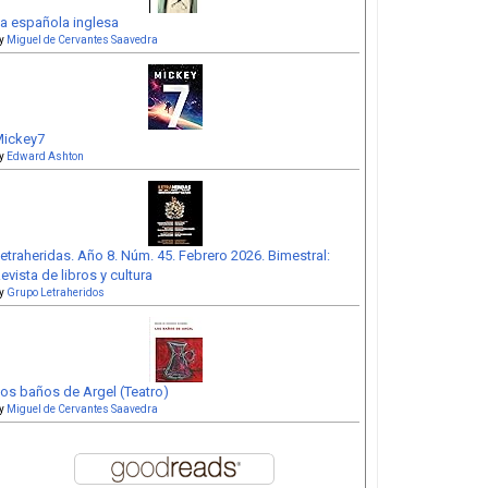
a española inglesa
y
Miguel de Cervantes Saavedra
ickey7
y
Edward Ashton
etraheridas. Año 8. Núm. 45. Febrero 2026. Bimestral:
evista de libros y cultura
y
Grupo Letraheridos
os baños de Argel (Teatro)
y
Miguel de Cervantes Saavedra