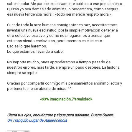
saben hablar. Me parece excesivamente autócrata ese pensamiento.
Quizás yo sea demasiado animista, o biocentrista, como asegura
esa nueva tendencia moral : «todo ser merece respeto moral».
Cuando toda la raza humana consiga vivir en paz, necesitaremos
inventar una nueva esclavitud, por la simple motivación de tener a
otro colectivo esclavo, y como nos negaremos a pensar que
estemos siendo esclavistas, perduraremos en el intento.
Eso es lo que haremos.
Lo que estamos llevando a cabo.
No importa mucho, pues aprenderemos a tiempo pasado de
nuestros errores, más tarde, siempre un paso después. La historia
siempre se repite.
Gracias por compartir conmigo mis pensamientos anónimo lector y
por tener tu mente abierta de miras. ^^
«93% imaginación,7%realidad»
Cierra tus ojos, encuéntrate y sigue para adelante. Buena Suerte.
Un Tranquilo Lugar de Aquiescencia