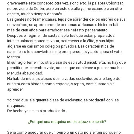
gravemente este concepto otra vez. Por cierto, la palabra Colonizar,
no proviene de Colón, pero en este detalle ya me extenderé en otro
escrito, mucho tiempo después.
Las gentes norteamericanas, lejos de aprender de los errores de sus
convecinos, se apoderaron de personas africanas e hicieron faltan
más de cien años para erradicar ese nefasto pensamiento.
Después el régimen de castas, solo los que están preparados
intelectualmente pueden votar, pertenecer a la élite, y sus hijos
alojarse en carísimos colegios privados. Esa característica de
nacimiento los convierte en mejores personas y aptos para el voto.
Mentira.
El sufragio femenino, otra clase de esclavitud encubierta, no hay que
permitir que la hembra vote, no sea que comience a pensar mucho.
Menuda absurdidad.
Ha habido muchas clases de malvadas esclavitudes a lo largo de
nuestra corta historia como especie, y repito, continuamos sin
aprender.
Yo creo que la siguiente clase de esclavitud se producirá con las
maquinas.
De hecho ya se está produciendo.
¿Por qué una maquina no es capaz de sentir?
Sería como asegurar que un perro o un gato no sienten porque no