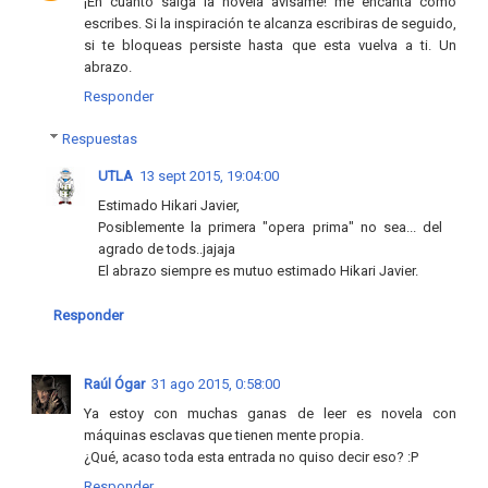
¡En cuanto salga la novela avisame! me encanta como
escribes. Si la inspiración te alcanza escribiras de seguido,
si te bloqueas persiste hasta que esta vuelva a ti. Un
abrazo.
Responder
Respuestas
UTLA
13 sept 2015, 19:04:00
Estimado Hikari Javier,
Posiblemente la primera "opera prima" no sea... del
agrado de tods..jajaja
El abrazo siempre es mutuo estimado Hikari Javier.
Responder
Raúl Ógar
31 ago 2015, 0:58:00
Ya estoy con muchas ganas de leer es novela con
máquinas esclavas que tienen mente propia.
¿Qué, acaso toda esta entrada no quiso decir eso? :P
Responder