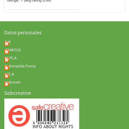
Datos personales
Feli
IGNATIUS
NUTLA
S. Bonavida Ponce
UTLA
Unknown
Safecreative