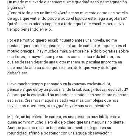
Un miedo me invade diariamente ,¿me quedaré seco de imaginación
algún día?
¿Tendrá todo esto un límite? ¿Será acaso mi mente como una botella
de agua que vertiendo poco a poco el líquido este llega a agotarse?
Quizás sea un miedo implícito a todo aquel que escribe, pero llevo
tiempo pensando en ello.
Por este motivo quiero escribir cuanto antes una novela, no me
gustaría quedarme sin gasolina a mitad de camino. Aunque no es el
motivo principal, hay muchos más. Siempre he leído biografías sobre
escritores, la mayoría son personas con una rica vida interior, las
cuales desean dejar de una u otra manera su peculiar impronta en
este mundo acerca de lo que sienten, de lo que ven y de lo que
debería ser.
Llevo mucho tiempo pensando en la «nueva» esclavitud. Si,
pensareis que estoy un poco mal de la cabeza. ¿«Nueva» esclavitud?
Si, por que la esclavitud ha mutado, las máquinas son ahora nuestras
esclavas. Creamos maquinas cada vez más complejas que nos
sirven, nos obedecen, pero ¿qué hay de sus sentimientos?
Mi jefe, un ingeniero de carrera, es una persona muy inteligente a
quien admiro mucho. Pero él dejo claro que una maquina no siente.
Aunque para no resultar tan tentadoramente enérgico en su
rotundidad, afirmó a posterior con una aguda observación: